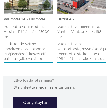
Valimotie 14 / Hiomotie 5
Uutistie 7
Vuokrattava, Toimistotila,
Vuokrattava, Toimistotila,
Helsinki, Pitäjänmäki,
15000
Vantaa, Vantaankoski,
1984
2
2
m
m
Uudiskohde Valimo
Vuokrattavana
ennakkomarkkinoinnissa.
varastotilasta, myymälästä ja
Pitäjänmäessä, keskeisellä
toimistotiloista koostuva
paikalla sijaitseva kiinte...
1984 m² toimitilakokonaisu...
Etkö löydä etsimääsi?
Ota yhteyttä meidän asiantuntijaan.
Ota yhteyttä