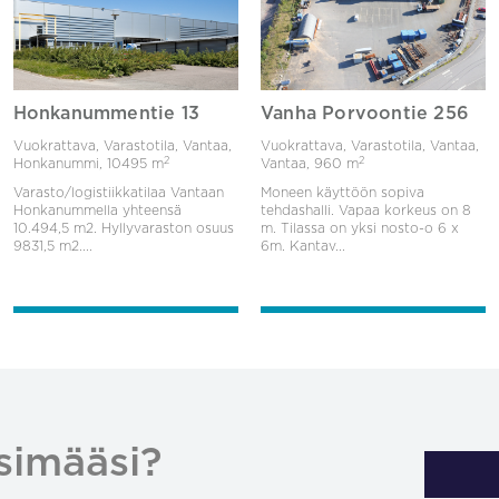
Honkanummentie 13
Vanha Porvoontie 256
Vuokrattava, Varastotila, Vantaa,
Vuokrattava, Varastotila, Vantaa,
2
2
Honkanummi,
10495 m
Vantaa,
960 m
Varasto/logistiikkatilaa Vantaan
Moneen käyttöön sopiva
Honkanummella yhteensä
tehdashalli. Vapaa korkeus on 8
10.494,5 m2. Hyllyvaraston osuus
m. Tilassa on yksi nosto-o 6 x
9831,5 m2....
6m. Kantav...
simääsi?