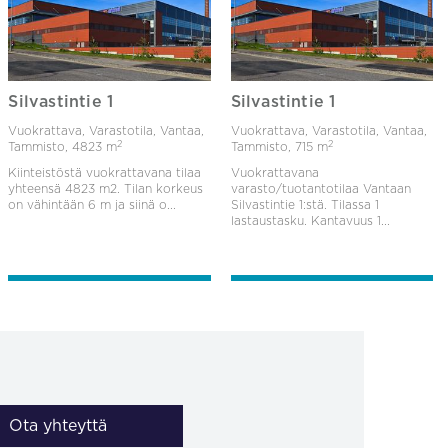
Silvastintie 1
Silvastintie 1
Vuokrattava, Varastotila, Vantaa,
Vuokrattava, Varastotila, Vantaa,
2
2
Tammisto,
4823 m
Tammisto,
715 m
Kiinteistöstä vuokrattavana tilaa
Vuokrattavana
yhteensä 4823 m2. Tilan korkeus
varasto/tuotantotilaa Vantaan
on vähintään 6 m ja siinä o...
Silvastintie 1:stä. Tilassa 1
lastaustasku. Kantavuus 1...
Ota yhteyttä