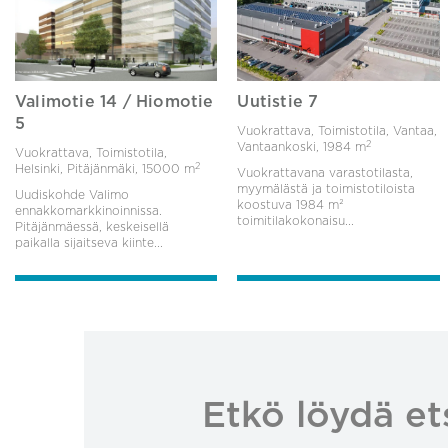
Valimotie 14 / Hiomotie
Uutistie 7
5
Vuokrattava, Toimistotila, Vantaa,
2
Vantaankoski,
1984 m
Vuokrattava, Toimistotila,
2
Helsinki, Pitäjänmäki,
15000 m
Vuokrattavana varastotilasta,
myymälästä ja toimistotiloista
Uudiskohde Valimo
koostuva 1984 m²
ennakkomarkkinoinnissa.
toimitilakokonaisu...
Pitäjänmäessä, keskeisellä
paikalla sijaitseva kiinte...
Etkö löydä et