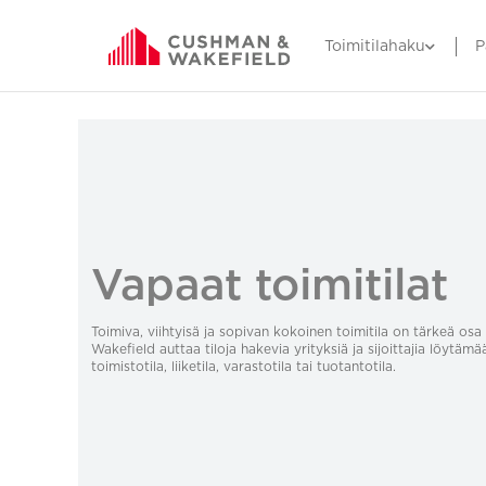
Toimitilahaku
P
Vapaat toimitilat
Toimiva, viihtyisä ja sopivan kokoinen toimitila on tärkeä o
Wakefield auttaa tiloja hakevia yrityksiä ja sijoittajia löytämä
toimistotila, liiketila, varastotila tai tuotantotila.