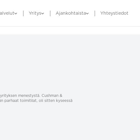
alvelut
Yritys
Ajankohtaista
Yhteystiedot
sa yrityksen menestystä. Cushman &
än parhaat toimitilat, oli sitten kyseessä