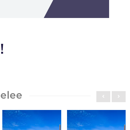
!
elee