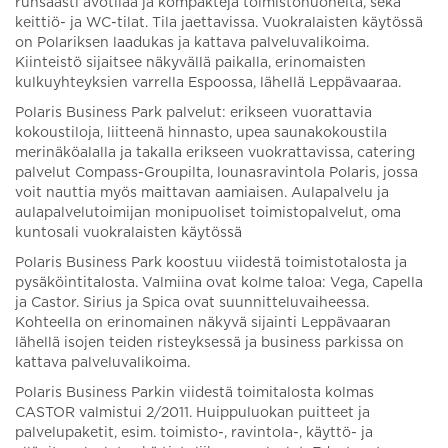
runsaasti avotilaa ja kompakteja toimistohuoneita, sekä
keittiö- ja WC-tilat. Tila jaettavissa. Vuokralaisten käytössä
on Polariksen laadukas ja kattava palveluvalikoima.
Kiinteistö sijaitsee näkyvällä paikalla, erinomaisten
kulkuyhteyksien varrella Espoossa, lähellä Leppävaaraa.
Polaris Business Park palvelut: erikseen vuorattavia
kokoustiloja, liitteenä hinnasto, upea saunakokoustila
merinäköalalla ja takalla erikseen vuokrattavissa, catering
palvelut Compass-Groupilta, lounasravintola Polaris, jossa
voit nauttia myös maittavan aamiaisen. Aulapalvelu ja
aulapalvelutoimijan monipuoliset toimistopalvelut, oma
kuntosali vuokralaisten käytössä
Polaris Business Park koostuu viidestä toimistotalosta ja
pysäköintitalosta. Valmiina ovat kolme taloa: Vega, Capella
ja Castor. Sirius ja Spica ovat suunnitteluvaiheessa.
Kohteella on erinomainen näkyvä sijainti Leppävaaran
lähellä isojen teiden risteyksessä ja business parkissa on
kattava palveluvalikoima.
Polaris Business Parkin viidestä toimitalosta kolmas
CASTOR valmistui 2/2011. Huippuluokan puitteet ja
palvelupaketit, esim. toimisto-, ravintola-, käyttö- ja