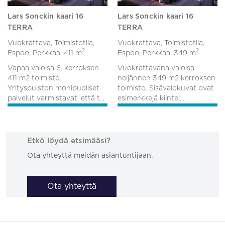
Lars Sonckin kaari 16
Lars Sonckin kaari 16
TERRA
TERRA
Vuokrattava, Toimistotila,
Vuokrattava, Toimistotila,
2
2
Espoo, Perkkaa,
411 m
Espoo, Perkkaa,
349 m
Vapaa valoisa 6. kerroksen
Vuokrattavana valoisa
411 m2 toimisto.
neljännen 349 m2 kerroksen
Yrityspuiston monipuoliset
toimisto. Sisävalokuvat ovat
palvelut varmistavat, että t...
esimerkkejä kiintei...
Etkö löydä etsimääsi?
Ota yhteyttä meidän asiantuntijaan.
Ota yhteyttä