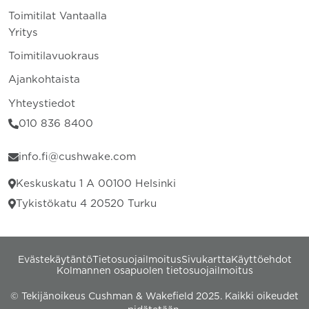
Toimitilat Vantaalla
Yritys
Toimitilavuokraus
Ajankohtaista
Yhteystiedot
010 836 8400
info.fi@cushwake.com
Keskuskatu 1 A 00100 Helsinki
Tykistökatu 4 20520 Turku
Evästekäytäntö
Tietosuojailmoitus
Sivukartta
Käyttöehdot
Kolmannen osapuolen tietosuojailmoitus
© Tekijänoikeus Cushman & Wakefield 2025. Kaikki oikeudet