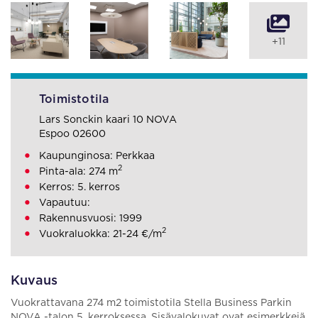
+11
Toimistotila
Lars Sonckin kaari 10 NOVA
Espoo 02600
Kaupunginosa: Perkkaa
2
Pinta-ala: 274 m
Kerros: 5. kerros
Vapautuu:
Rakennusvuosi: 1999
2
Vuokraluokka: 21-24 €/m
Kuvaus
Vuokrattavana 274 m2 toimistotila Stella Business Parkin
NOVA -talon 5. kerroksessa. Sisävalokuvat ovat esimerkkejä