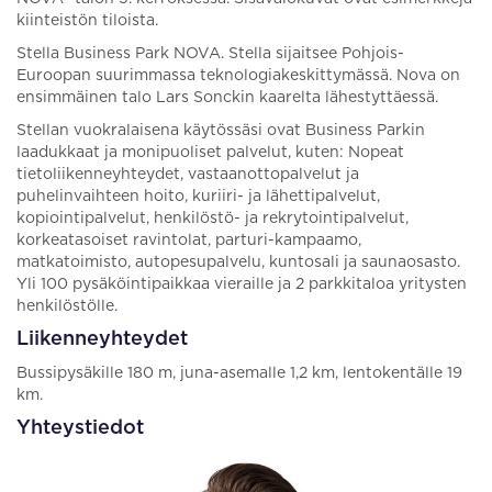
kiinteistön tiloista.
Stella Business Park NOVA. Stella sijaitsee Pohjois-
Euroopan suurimmassa teknologiakeskittymässä. Nova on
ensimmäinen talo Lars Sonckin kaarelta lähestyttäessä.
Stellan vuokralaisena käytössäsi ovat Business Parkin
laadukkaat ja monipuoliset palvelut, kuten: Nopeat
tietoliikenneyhteydet, vastaanottopalvelut ja
puhelinvaihteen hoito, kuriiri- ja lähettipalvelut,
kopiointipalvelut, henkilöstö- ja rekrytointipalvelut,
korkeatasoiset ravintolat, parturi-kampaamo,
matkatoimisto, autopesupalvelu, kuntosali ja saunaosasto.
Yli 100 pysäköintipaikkaa vieraille ja 2 parkkitaloa yritysten
henkilöstölle.
Liikenneyhteydet
Bussipysäkille 180 m, juna-asemalle 1,2 km, lentokentälle 19
km.
Yhteystiedot