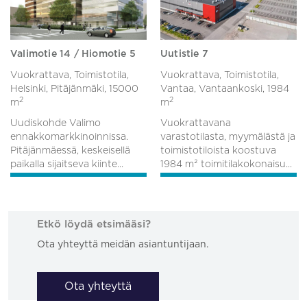
Valimotie 14 / Hiomotie 5
Uutistie 7
Vuokrattava, Toimistotila,
Vuokrattava, Toimistotila,
Helsinki, Pitäjänmäki,
15000
Vantaa, Vantaankoski,
1984
2
2
m
m
Uudiskohde Valimo
Vuokrattavana
ennakkomarkkinoinnissa.
varastotilasta, myymälästä ja
Pitäjänmäessä, keskeisellä
toimistotiloista koostuva
paikalla sijaitseva kiinte...
1984 m² toimitilakokonaisu...
Etkö löydä etsimääsi?
Ota yhteyttä meidän asiantuntijaan.
Ota yhteyttä