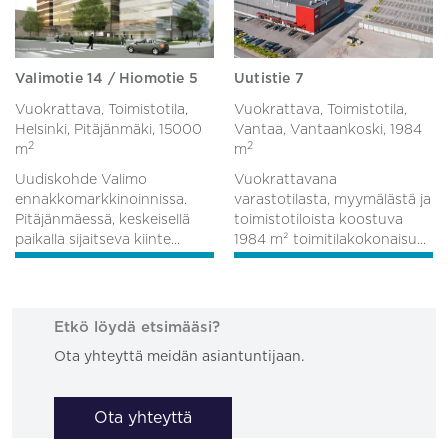
Valimotie 14 / Hiomotie 5
Uutistie 7
Vuokrattava, Toimistotila,
Vuokrattava, Toimistotila,
Helsinki, Pitäjänmäki,
15000
Vantaa, Vantaankoski,
1984
2
2
m
m
Uudiskohde Valimo
Vuokrattavana
ennakkomarkkinoinnissa.
varastotilasta, myymälästä ja
Pitäjänmäessä, keskeisellä
toimistotiloista koostuva
paikalla sijaitseva kiinte...
1984 m² toimitilakokonaisu...
Etkö löydä etsimääsi?
Ota yhteyttä meidän asiantuntijaan.
Ota yhteyttä