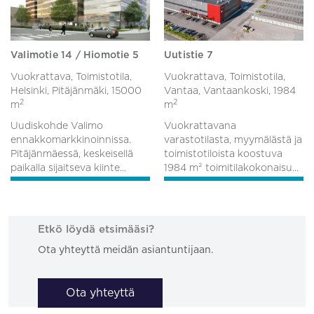
Valimotie 14 / Hiomotie 5
Uutistie 7
Vuokrattava, Toimistotila,
Vuokrattava, Toimistotila,
Helsinki, Pitäjänmäki,
15000
Vantaa, Vantaankoski,
1984
2
2
m
m
Uudiskohde Valimo
Vuokrattavana
ennakkomarkkinoinnissa.
varastotilasta, myymälästä ja
Pitäjänmäessä, keskeisellä
toimistotiloista koostuva
paikalla sijaitseva kiinte...
1984 m² toimitilakokonaisu...
Etkö löydä etsimääsi?
Ota yhteyttä meidän asiantuntijaan.
Ota yhteyttä