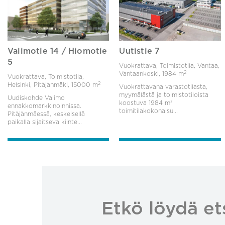
Valimotie 14 / Hiomotie
Uutistie 7
5
Vuokrattava, Toimistotila, Vantaa,
2
Vantaankoski,
1984 m
Vuokrattava, Toimistotila,
2
Helsinki, Pitäjänmäki,
15000 m
Vuokrattavana varastotilasta,
myymälästä ja toimistotiloista
Uudiskohde Valimo
koostuva 1984 m²
ennakkomarkkinoinnissa.
toimitilakokonaisu...
Pitäjänmäessä, keskeisellä
paikalla sijaitseva kiinte...
Etkö löydä et