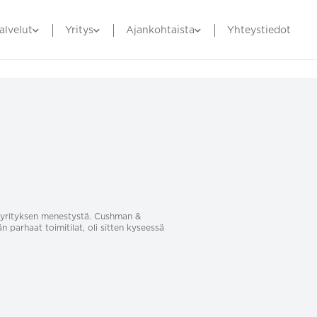
alvelut
Yritys
Ajankohtaista
Yhteystiedot
sa yrityksen menestystä. Cushman &
än parhaat toimitilat, oli sitten kyseessä