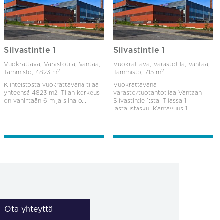
Silvastintie 1
Silvastintie 1
Vuokrattava, Varastotila, Vantaa,
Vuokrattava, Varastotila, Vantaa,
2
2
Tammisto,
4823 m
Tammisto,
715 m
Kiinteistöstä vuokrattavana tilaa
Vuokrattavana
yhteensä 4823 m2. Tilan korkeus
varasto/tuotantotilaa Vantaan
on vähintään 6 m ja siinä o...
Silvastintie 1:stä. Tilassa 1
lastaustasku. Kantavuus 1...
Ota yhteyttä