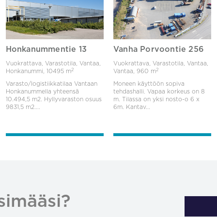
Honkanummentie 13
Vanha Porvoontie 256
Vuokrattava, Varastotila, Vantaa,
Vuokrattava, Varastotila, Vantaa,
2
2
Honkanummi,
10495 m
Vantaa,
960 m
Varasto/logistiikkatilaa Vantaan
Moneen käyttöön sopiva
Honkanummella yhteensä
tehdashalli. Vapaa korkeus on 8
10.494,5 m2. Hyllyvaraston osuus
m. Tilassa on yksi nosto-o 6 x
9831,5 m2....
6m. Kantav...
simääsi?