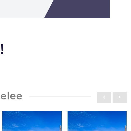
!
elee