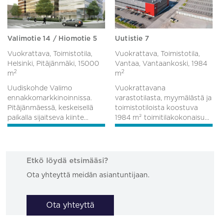
Valimotie 14 / Hiomotie 5
Uutistie 7
Vuokrattava, Toimistotila,
Vuokrattava, Toimistotila,
Helsinki, Pitäjänmäki,
15000
Vantaa, Vantaankoski,
1984
2
2
m
m
Uudiskohde Valimo
Vuokrattavana
ennakkomarkkinoinnissa.
varastotilasta, myymälästä ja
Pitäjänmäessä, keskeisellä
toimistotiloista koostuva
paikalla sijaitseva kiinte...
1984 m² toimitilakokonaisu...
Etkö löydä etsimääsi?
Ota yhteyttä meidän asiantuntijaan.
Ota yhteyttä