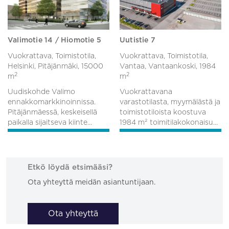
Valimotie 14 / Hiomotie 5
Uutistie 7
Vuokrattava, Toimistotila,
Vuokrattava, Toimistotila,
Helsinki, Pitäjänmäki,
15000
Vantaa, Vantaankoski,
1984
2
2
m
m
Uudiskohde Valimo
Vuokrattavana
ennakkomarkkinoinnissa.
varastotilasta, myymälästä ja
Pitäjänmäessä, keskeisellä
toimistotiloista koostuva
paikalla sijaitseva kiinte...
1984 m² toimitilakokonaisu...
Etkö löydä etsimääsi?
Ota yhteyttä meidän asiantuntijaan.
Ota yhteyttä