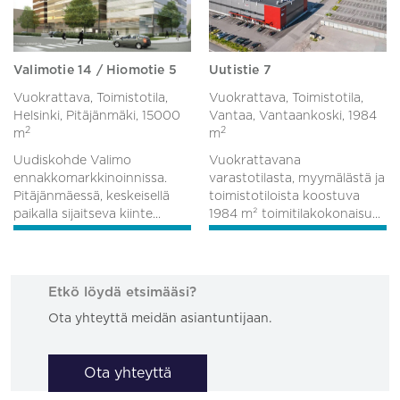
Valimotie 14 / Hiomotie 5
Uutistie 7
Vuokrattava, Toimistotila,
Vuokrattava, Toimistotila,
Helsinki, Pitäjänmäki,
15000
Vantaa, Vantaankoski,
1984
2
2
m
m
Uudiskohde Valimo
Vuokrattavana
ennakkomarkkinoinnissa.
varastotilasta, myymälästä ja
Pitäjänmäessä, keskeisellä
toimistotiloista koostuva
paikalla sijaitseva kiinte...
1984 m² toimitilakokonaisu...
Etkö löydä etsimääsi?
Ota yhteyttä meidän asiantuntijaan.
Ota yhteyttä