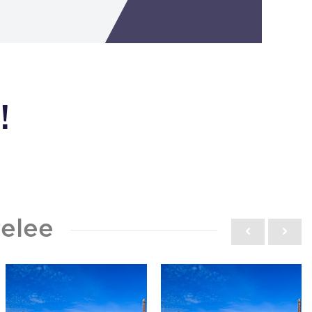
!
elee