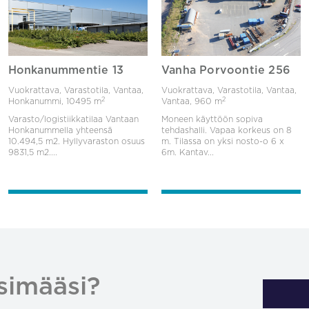
Honkanummentie 13
Vanha Porvoontie 256
Vuokrattava, Varastotila, Vantaa,
Vuokrattava, Varastotila, Vantaa,
2
2
Honkanummi,
10495 m
Vantaa,
960 m
Varasto/logistiikkatilaa Vantaan
Moneen käyttöön sopiva
Honkanummella yhteensä
tehdashalli. Vapaa korkeus on 8
10.494,5 m2. Hyllyvaraston osuus
m. Tilassa on yksi nosto-o 6 x
9831,5 m2....
6m. Kantav...
simääsi?