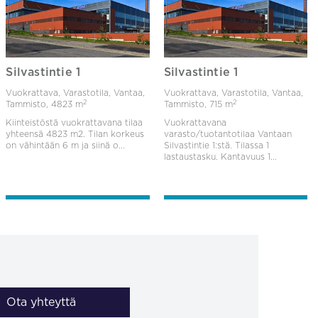
Silvastintie 1
Silvastintie 1
Vuokrattava, Varastotila, Vantaa,
Vuokrattava, Varastotila, Vantaa,
2
2
Tammisto,
4823 m
Tammisto,
715 m
Kiinteistöstä vuokrattavana tilaa
Vuokrattavana
yhteensä 4823 m2. Tilan korkeus
varasto/tuotantotilaa Vantaan
on vähintään 6 m ja siinä o...
Silvastintie 1:stä. Tilassa 1
lastaustasku. Kantavuus 1...
Ota yhteyttä