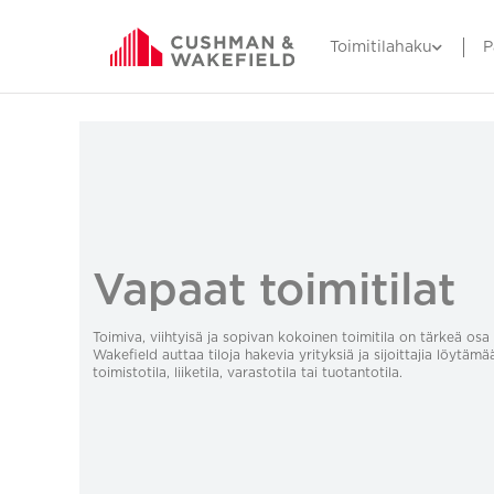
Toimitilahaku
P
Vapaat toimitilat
Toimiva, viihtyisä ja sopivan kokoinen toimitila on tärkeä o
Wakefield auttaa tiloja hakevia yrityksiä ja sijoittajia löytämä
toimistotila, liiketila, varastotila tai tuotantotila.