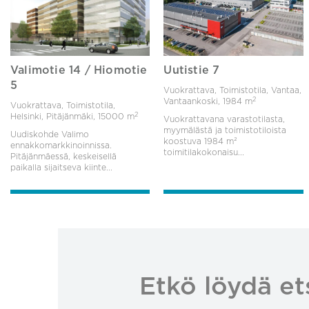
Valimotie 14 / Hiomotie
Uutistie 7
5
Vuokrattava, Toimistotila, Vantaa,
2
Vantaankoski,
1984 m
Vuokrattava, Toimistotila,
2
Helsinki, Pitäjänmäki,
15000 m
Vuokrattavana varastotilasta,
myymälästä ja toimistotiloista
Uudiskohde Valimo
koostuva 1984 m²
ennakkomarkkinoinnissa.
toimitilakokonaisu...
Pitäjänmäessä, keskeisellä
paikalla sijaitseva kiinte...
Etkö löydä et