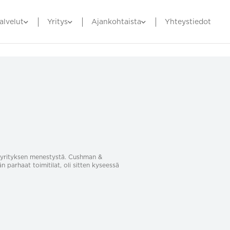
alvelut
Yritys
Ajankohtaista
Yhteystiedot
sa yrityksen menestystä. Cushman &
än parhaat toimitilat, oli sitten kyseessä