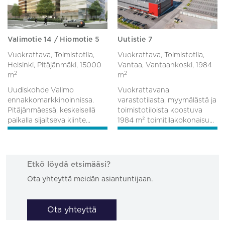
Valimotie 14 / Hiomotie 5
Uutistie 7
Vuokrattava, Toimistotila,
Vuokrattava, Toimistotila,
Helsinki, Pitäjänmäki,
15000
Vantaa, Vantaankoski,
1984
2
2
m
m
Uudiskohde Valimo
Vuokrattavana
ennakkomarkkinoinnissa.
varastotilasta, myymälästä ja
Pitäjänmäessä, keskeisellä
toimistotiloista koostuva
paikalla sijaitseva kiinte...
1984 m² toimitilakokonaisu...
Etkö löydä etsimääsi?
Ota yhteyttä meidän asiantuntijaan.
Ota yhteyttä