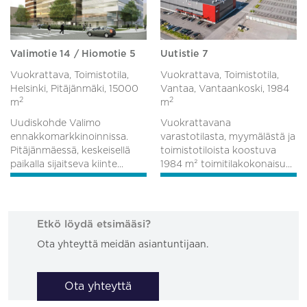
Valimotie 14 / Hiomotie 5
Uutistie 7
Vuokrattava, Toimistotila,
Vuokrattava, Toimistotila,
Helsinki, Pitäjänmäki,
15000
Vantaa, Vantaankoski,
1984
2
2
m
m
Uudiskohde Valimo
Vuokrattavana
ennakkomarkkinoinnissa.
varastotilasta, myymälästä ja
Pitäjänmäessä, keskeisellä
toimistotiloista koostuva
paikalla sijaitseva kiinte...
1984 m² toimitilakokonaisu...
Etkö löydä etsimääsi?
Ota yhteyttä meidän asiantuntijaan.
Ota yhteyttä