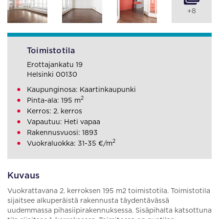
+8
Toimistotila
Erottajankatu 19
Helsinki 00130
Kaupunginosa: Kaartinkaupunki
2
Pinta-ala: 195 m
Kerros: 2. kerros
Vapautuu: Heti vapaa
Rakennusvuosi: 1893
2
Vuokraluokka: 31-35 €/m
Kuvaus
Vuokrattavana 2. kerroksen 195 m2 toimistotila. Toimistotila
sijaitsee alkuperäistä rakennusta täydentävässä
uudemmassa pihasiipirakennuksessa. Sisäpihalta katsottuna