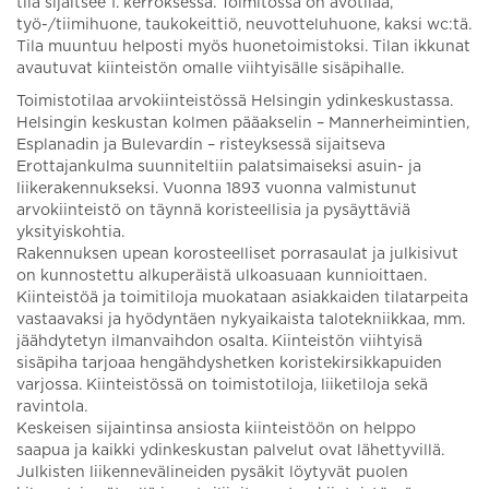
tila sijaitsee 1. kerroksessa. Toimitossa on avotilaa,
työ-/tiimihuone, taukokeittiö, neuvotteluhuone, kaksi wc:tä.
Tila muuntuu helposti myös huonetoimistoksi. Tilan ikkunat
avautuvat kiinteistön omalle viihtyisälle sisäpihalle.
Toimistotilaa arvokiinteistössä Helsingin ydinkeskustassa.
Helsingin keskustan kolmen pääakselin – Mannerheimintien,
Esplanadin ja Bulevardin – risteyksessä sijaitseva
Erottajankulma suunniteltiin palatsimaiseksi asuin- ja
liikerakennukseksi. Vuonna 1893 vuonna valmistunut
arvokiinteistö on täynnä koristeellisia ja pysäyttäviä
yksityiskohtia.
Rakennuksen upean korosteelliset porrasaulat ja julkisivut
on kunnostettu alkuperäistä ulkoasuaan kunnioittaen.
Kiinteistöä ja toimitiloja muokataan asiakkaiden tilatarpeita
vastaavaksi ja hyödyntäen nykyaikaista talotekniikkaa, mm.
jäähdytetyn ilmanvaihdon osalta. Kiinteistön viihtyisä
sisäpiha tarjoaa hengähdyshetken koristekirsikkapuiden
varjossa. Kiinteistössä on toimistotiloja, liiketiloja sekä
ravintola.
Keskeisen sijaintinsa ansiosta kiinteistöön on helppo
saapua ja kaikki ydinkeskustan palvelut ovat lähettyvillä.
Julkisten liikennevälineiden pysäkit löytyvät puolen