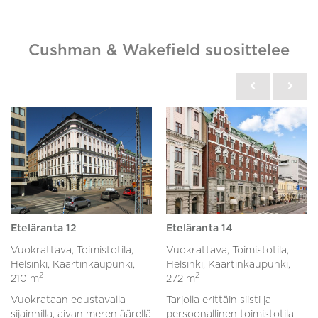
Cushman & Wakefield suosittelee
Eteläranta 12
Eteläranta 14
Vuokrattava, Toimistotila,
Vuokrattava, Toimistotila,
Helsinki, Kaartinkaupunki,
Helsinki, Kaartinkaupunki,
2
2
210 m
272 m
Vuokrataan edustavalla
Tarjolla erittäin siisti ja
sijainnilla, aivan meren äärellä
persoonallinen toimistotila