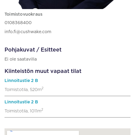
Toimistovuokraus
0108368400
info.fi@cushwake.com
Pohjakuvat / Esitteet
Ei ole saatavilla
Kiinteistön muut vapaat tilat
Linnoitustie 2 B
2
Toimistotila, 520m
Linnoitustie 2 B
2
Toimistotila, 1011m