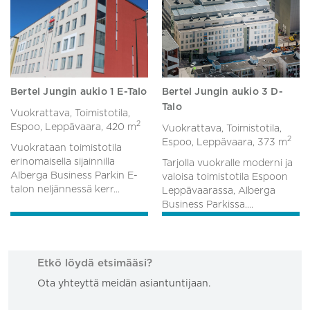
Bertel Jungin aukio 1 E-Talo
Bertel Jungin aukio 3 D-
Talo
Vuokrattava, Toimistotila,
2
Espoo, Leppävaara,
420 m
Vuokrattava, Toimistotila,
2
Espoo, Leppävaara,
373 m
Vuokrataan toimistotila
erinomaisella sijainnilla
Tarjolla vuokralle moderni ja
Alberga Business Parkin E-
valoisa toimistotila Espoon
talon neljännessä kerr...
Leppävaarassa, Alberga
Business Parkissa....
Etkö löydä etsimääsi?
Ota yhteyttä meidän asiantuntijaan.