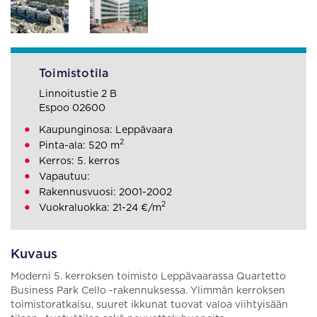
Toimistotila
Linnoitustie 2 B
Espoo 02600
Kaupunginosa: Leppävaara
2
Pinta-ala: 520 m
Kerros: 5. kerros
Vapautuu:
Rakennusvuosi: 2001-2002
2
Vuokraluokka: 21-24 €/m
Kuvaus
Moderni 5. kerroksen toimisto Leppävaarassa Quartetto
Business Park Cello -rakennuksessa. Ylimmän kerroksen
toimistoratkaisu, suuret ikkunat tuovat valoa viihtyisään