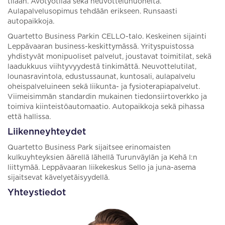
tilaan. Avotyötilaa sekä neuvotteluhuoneita.
Aulapalvelusopimus tehdään erikseen. Runsaasti
autopaikkoja.
Quartetto Business Parkin CELLO-talo. Keskeinen sijainti
Leppävaaran business-keskittymässä. Yrityspuistossa
yhdistyvät monipuoliset palvelut, joustavat toimitilat, sekä
laadukkuus viihtyvyydestä tinkimättä. Neuvottelutilat,
lounasravintola, edustussaunat, kuntosali, aulapalvelu
oheispalveluineen sekä liikunta- ja fysioterapiapalvelut.
Viimeisimmän standardin mukainen tiedonsiirtoverkko ja
toimiva kiinteistöautomaatio. Autopaikkoja sekä pihassa
että hallissa.
Liikenneyhteydet
Quartetto Business Park sijaitsee erinomaisten
kulkuyhteyksien äärellä lähellä Turunväylän ja Kehä I:n
liittymää. Leppävaaran liikekeskus Sello ja juna-asema
sijaitsevat kävelyetäisyydellä.
Yhteystiedot