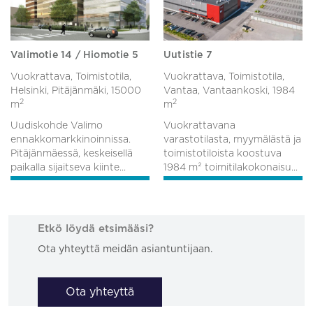
Valimotie 14 / Hiomotie 5
Uutistie 7
Vuokrattava, Toimistotila,
Vuokrattava, Toimistotila,
Helsinki, Pitäjänmäki,
15000
Vantaa, Vantaankoski,
1984
2
2
m
m
Uudiskohde Valimo
Vuokrattavana
ennakkomarkkinoinnissa.
varastotilasta, myymälästä ja
Pitäjänmäessä, keskeisellä
toimistotiloista koostuva
paikalla sijaitseva kiinte...
1984 m² toimitilakokonaisu...
Etkö löydä etsimääsi?
Ota yhteyttä meidän asiantuntijaan.
Ota yhteyttä