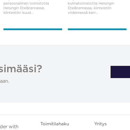
persoonallinen toimistotila
kulmatoimistotila Helsingin
Helsingin Etelärannassa,
Etelärannassa, kiinteistön
kiinteistön kuud...
viidennessä kerr...
simääsi?
aan.
Toimitilahaku
Yritys
ader with