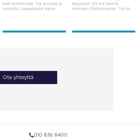
siisti toimistotila. Tila avotilaa ja
katutason 212 m2 liiketila
huoneita. Laadukkailla mater...
Helsingin Etelärannassa. Tila oll...
Ota yhteyttä
010 836 8400