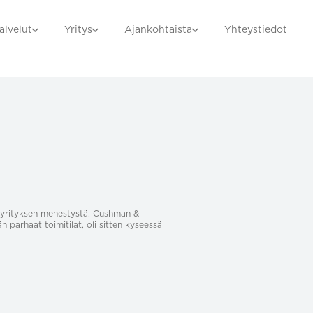
alvelut
Yritys
Ajankohtaista
Yhteystiedot
sa yrityksen menestystä. Cushman &
än parhaat toimitilat, oli sitten kyseessä