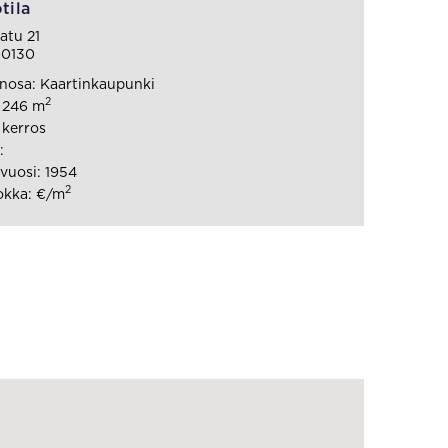
tila
atu 21
00130
nosa: Kaartinkaupunki
2
: 246 m
 kerros
:
vuosi: 1954
2
okka: €/m