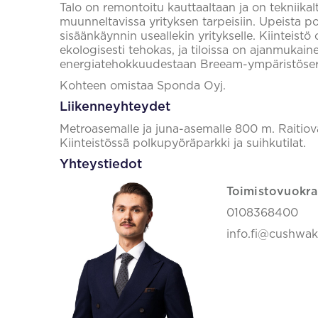
Talo on remontoitu kauttaaltaan ja on tekniikalt
muunneltavissa yrityksen tarpeisiin. Upeista p
sisäänkäynnin useallekin yritykselle. Kiinteistö 
ekologisesti tehokas, ja tiloissa on ajanmukain
energiatehokkuudestaan Breeam-ympäristösertif
Kohteen omistaa Sponda Oyj.
Liikenneyhteydet
Metroasemalle ja juna-asemalle 800 m. Raitiova
Kiinteistössä polkupyöräparkki ja suihkutilat.
Yhteystiedot
Toimistovuokra
0108368400
info.fi@cushwa