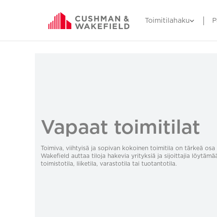
Toimitilahaku
P
Vapaat toimitilat
Toimiva, viihtyisä ja sopivan kokoinen toimitila on tärkeä o
Wakefield auttaa tiloja hakevia yrityksiä ja sijoittajia löytämä
toimistotila, liiketila, varastotila tai tuotantotila.