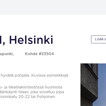
, Helsinki
Lisää 
aupunki,
Kohde #33504
 hyvällä pohjalla. Kuvissa esimerkkejä
 ja liiketilakiinteistössä huomiota
änkäynti tilaan, joka soveltuu jopa
Unioninkatu 20-22 tai Pohjoinen