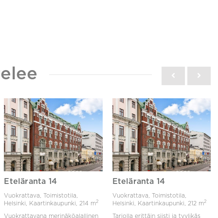
elee
Eteläranta 14
Eteläranta 14
Vuokrattava, Toimistotila,
Vuokrattava, Toimistotila,
2
2
Helsinki, Kaartinkaupunki,
214 m
Helsinki, Kaartinkaupunki,
212 m
Vuokrattavana merinäköalallinen
Tarjolla erittäin siisti ja tyylikäs