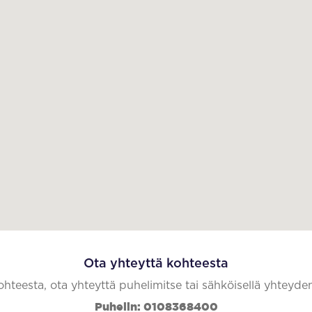
Ota yhteyttä kohteesta
kohteesta, ota yhteyttä puhelimitse tai sähköisellä yhteyde
Puhelin: 0108368400