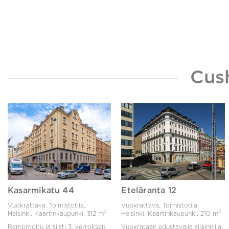
Cus
Kasarmikatu 44
Eteläranta 12
Vuokrattava, Toimistotila,
Vuokrattava, Toimistotila,
2
2
Helsinki, Kaartinkaupunki,
312 m
Helsinki, Kaartinkaupunki,
210 m
Remontoitu ja siisti 3. kerroksen
Vuokrataan edustavalla sijainnilla,