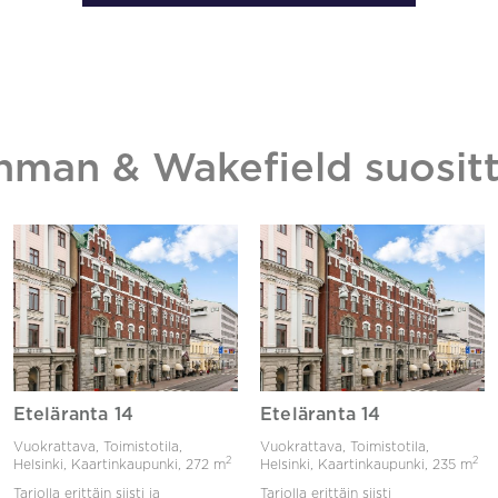
hman & Wakefield suositt
Eteläranta 14
Eteläranta 14
Vuokrattava, Toimistotila,
Vuokrattava, Toimistotila,
2
2
Helsinki, Kaartinkaupunki,
272 m
Helsinki, Kaartinkaupunki,
235 m
Tarjolla erittäin siisti ja
Tarjolla erittäin siisti