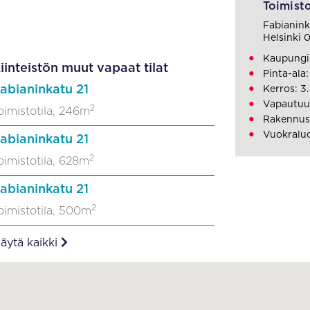
Toimisto
Fabianink
Helsinki 
Kaupungi
iinteistön muut vapaat tilat
Pinta-ala
abianinkatu 21
Kerros: 3.
Vapautuu
2
oimistotila, 246m
Rakennus
Vuokralu
abianinkatu 21
2
oimistotila, 628m
abianinkatu 21
2
oimistotila, 500m
äytä kaikki