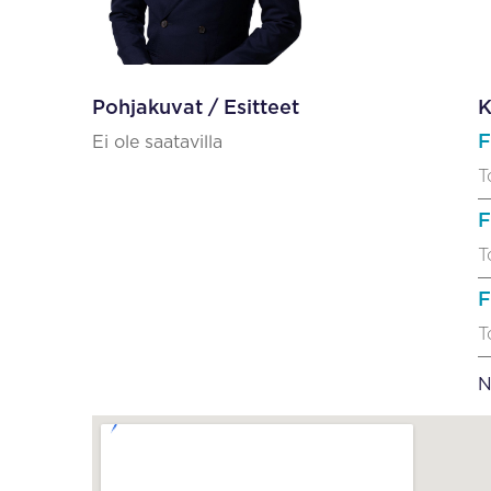
Pohjakuvat / Esitteet
K
F
Ei ole saatavilla
T
F
T
F
T
N