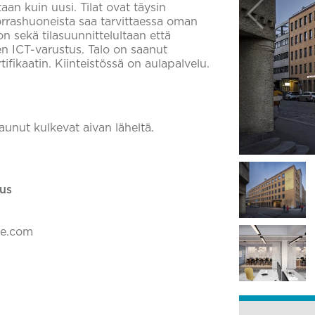
aan kuin uusi. Tilat ovat täysin
orrashuoneista saa tarvittaessa oman
on sekä tilasuunnittelultaan että
en ICT-varustus. Talo on saanut
ikaatin. Kiinteistössä on aulapalvelu.
unut kulkevat aivan läheltä.
us
ke.com