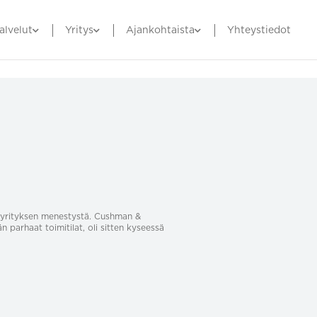
alvelut
Yritys
Ajankohtaista
Yhteystiedot
sa yrityksen menestystä. Cushman &
än parhaat toimitilat, oli sitten kyseessä