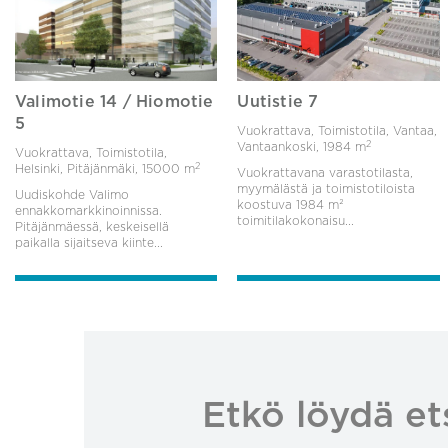
Valimotie 14 / Hiomotie
Uutistie 7
5
Vuokrattava, Toimistotila, Vantaa,
2
Vantaankoski,
1984 m
Vuokrattava, Toimistotila,
2
Helsinki, Pitäjänmäki,
15000 m
Vuokrattavana varastotilasta,
myymälästä ja toimistotiloista
Uudiskohde Valimo
koostuva 1984 m²
ennakkomarkkinoinnissa.
toimitilakokonaisu...
Pitäjänmäessä, keskeisellä
paikalla sijaitseva kiinte...
Etkö löydä et