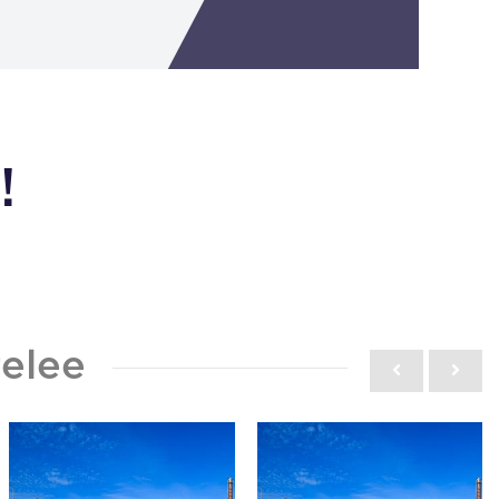
!
elee