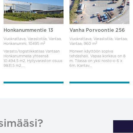
Honkanummentie 13
Vanha Porvoontie 256
Vuokrattava, Varastotila, Vantaa,
Vuokrattava, Varastotila, Vantaa,
2
2
Honkanummi,
10495 m
Vantaa,
960 m
Varasto/logistiikkatilaa Vantaan
Moneen käyttöön sopiva
Honkanummella yhteensä
tehdashalli. Vapaa korkeus on 8
10.494,5 m2. Hyllyvaraston osuus
m. Tilassa on yksi nosto-o 6 x
9831,5 m2....
6m. Kantav...
simääsi?