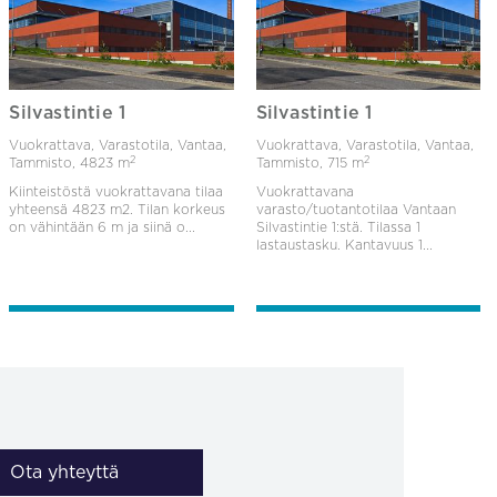
Silvastintie 1
Silvastintie 1
Vuokrattava, Varastotila, Vantaa,
Vuokrattava, Varastotila, Vantaa,
2
2
Tammisto,
4823 m
Tammisto,
715 m
Kiinteistöstä vuokrattavana tilaa
Vuokrattavana
yhteensä 4823 m2. Tilan korkeus
varasto/tuotantotilaa Vantaan
on vähintään 6 m ja siinä o...
Silvastintie 1:stä. Tilassa 1
lastaustasku. Kantavuus 1...
Ota yhteyttä