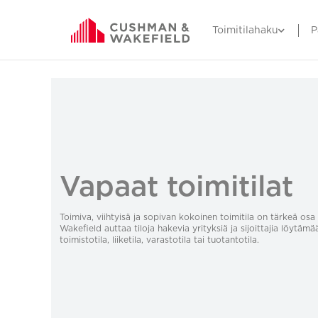
Toimitilahaku
P
Vapaat toimitilat
Toimiva, viihtyisä ja sopivan kokoinen toimitila on tärkeä o
Wakefield auttaa tiloja hakevia yrityksiä ja sijoittajia löytämä
toimistotila, liiketila, varastotila tai tuotantotila.