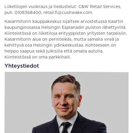
Liiketilojen vuokraus ja tiedustelut: C&W Retail Services,
puh. 0108368400, retail.fi@cushwake.com.
Kasarmitorin kauppakeskus sijaitsee arvostetussa Kaartin
kaupunginosassa Helsingin Esplanadin puiston lähettyvillä.
Kiinteistössä on liiketiloja erityyppisten yritysten tarpeisiin.
Kasarmitorin alue on perinteikäs, mutta samalla vireä ja
kehittyvä osa Helsingin ydinkeskustaa. Kohteeseen on
helppo saapua sekä julkisilla että omalla autolla.
Kiinteistössä on oma parkkihalli.
Yhteystiedot