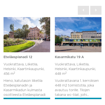
Eteläesplanadi 12
Kasarmikatu 19 A
Vuokrattava, Liiketila,
Vuokrattava, Liiketila,
Helsinki, Kaartinkaupunki,
Helsinki, Kaartinkaupunki,
2
2
456 m
448 m
Hieno, katutason liiketila
Vuokrattavana 1. kerroksen
Eteläesplanadin ja
448 m2 toimistotila, joka
Kasarmikadun kulmasta
avautuu torille. Tilojen
osoitteesta Eteläesplanadi
takana wc-tilat, joihi...
12....