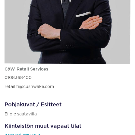
C&W Retail Services
0108368400
retail.fi@cushwake.com
Pohjakuvat / Esitteet
Ei ole saatavilla
Kiinteistön muut vapaat tilat