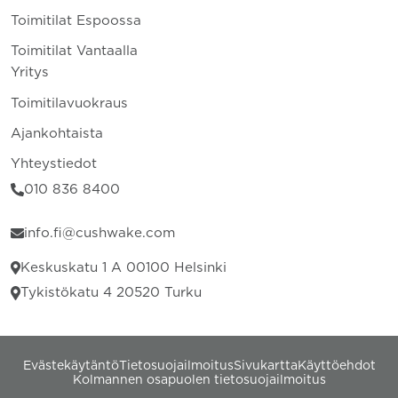
Toimitilat Espoossa
Toimitilat Vantaalla
Yritys
Toimitilavuokraus
Ajankohtaista
Yhteystiedot
010 836 8400
info.fi@cushwake.com
Keskuskatu 1 A 00100 Helsinki
Tykistökatu 4 20520 Turku
Evästekäytäntö
Tietosuojailmoitus
Sivukartta
Käyttöehdot
Kolmannen osapuolen tietosuojailmoitus