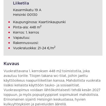
Liiketila
Kasarmikatu 19 A
Helsinki 00130
Kaupunginosa: Kaartinkaupunki
2
Pinta-ala: 448 m
Kerros: 1. kerros
Vapautuu:
Rakennusvuosi:
2
Vuokraluokka: 21-24 €/m
Kuvaus
Vuokrattavana 1. kerroksen 448 m2 toimistotila, joka
avautuu torille. Tilojen takana wc-tilat, joihin jaettu
käyttöoikeus naapuriliiketilan kanssa. Mahdollista vuokrata
lisäksi kellaista käyttöön tauko- ja sosiaalitilat.
Vuokrasopimus voidaan lähtökohtaisesti tehdä kesän 2027
loppuun, ja myös popuptyyppiset sopimukset mahdollisia.
Erinomainen sijainti Helsingin keskustassa, hyvien
kulkuyhteyksien ja palveluiden äärellä.