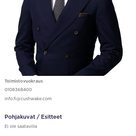
Toimistovuokraus
0108368400
info.fi@cushwake.com
Pohjakuvat / Esitteet
Ei ole saatavilla