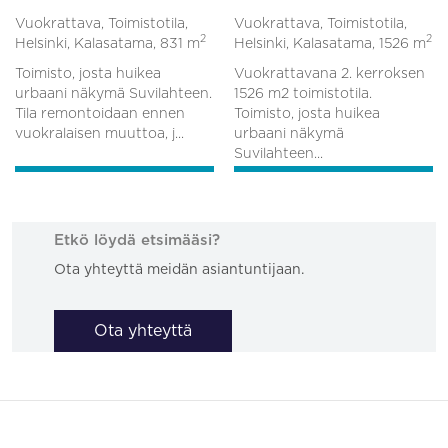
Vuokrattava, Toimistotila,
Vuokrattava, Toimistotila,
2
2
Helsinki, Kalasatama,
831 m
Helsinki, Kalasatama,
1526 m
Toimisto, josta huikea
Vuokrattavana 2. kerroksen
urbaani näkymä Suvilahteen.
1526 m2 toimistotila.
Tila remontoidaan ennen
Toimisto, josta huikea
vuokralaisen muuttoa, j...
urbaani näkymä
Suvilahteen...
Etkö löydä etsimääsi?
Ota yhteyttä meidän asiantuntijaan.
Ota yhteyttä