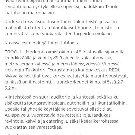
avautuvat neljään ilmansuuntaan. Toimistotilat
remontoidaan yrityksellesi sopiviksi, laadukkain Trooli-
laatutason materiaalein.
Korkean turvallisuustason toimistokiinteistö, jossa on
mahdollista toteuttaa tilaratkaisut huone-, toimisto- ja
kombiratkaisuina vuokaralaisten tarpeiden mukaan.
Kuvissa esimerkkejä toimistotiloista.
TROOLI – Moderni toimistokiinteistö loistavalla sijainnilla
trendikkäällä ja kehittyvällä alueella Kalasatamassa,
metroaseman kyljessä ja meren läheisyydessä. Vieressä
Helsingin Tukkutori, Teurastamo ja kauppakeskus REDI.
Nykyaikaiset tilat ovat korkealaatuiset ja muuntojoustavat,
ja niissä on ilmastointi. Huonekorkeudet kiinteistössä 2,7 –
3,2 m.
Kiinteistössä on suuri auditorio ja kuntosali sekä kulku
sisäkautta lounasravintolaan, autohalliin ja liikuntatiloihin.
Usealle tai yhdelle käyttäjälle soveltuvat siistit tilat.
Aulapalvelu, vuorattavia neuvottelutiloja, laadukas
ravintola, kahvila ja catering. Lisäksi kellarikerroksessa
vuokrattavissa varastotilaa.