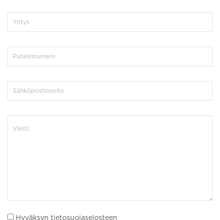
Hyväksyn tietosuojaselosteen