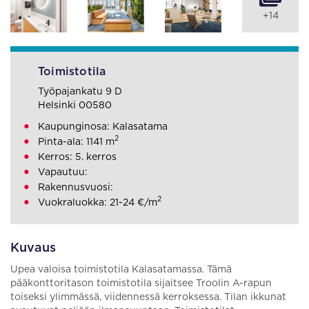
+14
Toimistotila
Työpajankatu 9 D
Helsinki 00580
Kaupunginosa: Kalasatama
2
Pinta-ala: 1141 m
Kerros: 5. kerros
Vapautuu:
Rakennusvuosi:
2
Vuokraluokka: 21-24 €/m
Kuvaus
Upea valoisa toimistotila Kalasatamassa. Tämä
pääkonttoritason toimistotila sijaitsee Troolin A-rapun
toiseksi ylimmässä, viidennessä kerroksessa. Tilan ikkunat