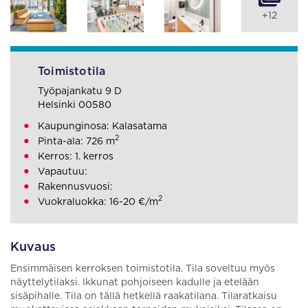
+12
Toimistotila
Työpajankatu 9 D
Helsinki 00580
Kaupunginosa: Kalasatama
2
Pinta-ala: 726 m
Kerros: 1. kerros
Vapautuu:
Rakennusvuosi:
2
Vuokraluokka: 16-20 €/m
Kuvaus
Ensimmäisen kerroksen toimistotila. Tila soveltuu myös
näyttelytilaksi. Ikkunat pohjoiseen kadulle ja etelään
sisäpihalle. Tila on tällä hetkellä raakatilana. Tilaratkaisu