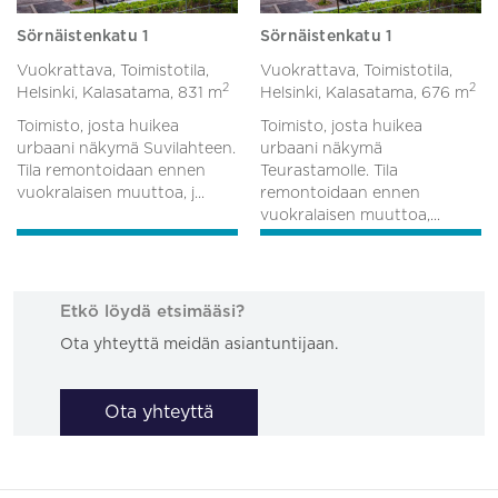
Sörnäistenkatu 1
Sörnäistenkatu 1
Vuokrattava, Toimistotila,
Vuokrattava, Toimistotila,
2
2
Helsinki, Kalasatama,
831 m
Helsinki, Kalasatama,
676 m
Toimisto, josta huikea
Toimisto, josta huikea
urbaani näkymä Suvilahteen.
urbaani näkymä
Tila remontoidaan ennen
Teurastamolle. Tila
vuokralaisen muuttoa, j...
remontoidaan ennen
vuokralaisen muuttoa,...
Etkö löydä etsimääsi?
Ota yhteyttä meidän asiantuntijaan.
Ota yhteyttä