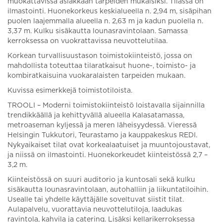
muokattavissa asiakkaan tarpeiden mukaisiksi. Tilassa on
ilmastointi. Huonekorkeus keskialueella n. 2,94 m, sisäpihan
puolen laajemmalla alueella n. 2,63 m ja kadun puolella n.
3,37 m. Kulku sisäkautta lounasravintolaan. Samassa
kerroksessa on vuokrattavissa neuvottelutilaa.
Korkean turvallisuustason toimistokiinteistö, jossa on
mahdollista toteuttaa tilaratkaisut huone-, toimisto- ja
kombiratkaisuina vuokaralaisten tarpeiden mukaan.
Kuvissa esimerkkejä toimistotiloista.
TROOLI – Moderni toimistokiinteistö loistavalla sijainnilla
trendikkäällä ja kehittyvällä alueella Kalasatamassa,
metroaseman kyljessä ja meren läheisyydessä. Vieressä
Helsingin Tukkutori, Teurastamo ja kauppakeskus REDI.
Nykyaikaiset tilat ovat korkealaatuiset ja muuntojoustavat,
ja niissä on ilmastointi. Huonekorkeudet kiinteistössä 2,7 –
3,2 m.
Kiinteistössä on suuri auditorio ja kuntosali sekä kulku
sisäkautta lounasravintolaan, autohalliin ja liikuntatiloihin.
Usealle tai yhdelle käyttäjälle soveltuvat siistit tilat.
Aulapalvelu, vuorattavia neuvottelutiloja, laadukas
ravintola, kahvila ja catering. Lisäksi kellarikerroksessa