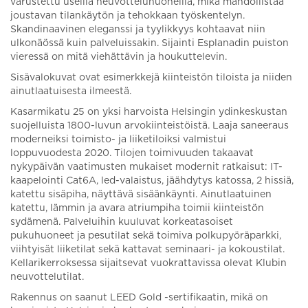
varustettu useilla neuvotteluhuoneilla, mikä mahdollistaa
joustavan tilankäytön ja tehokkaan työskentelyn.
Skandinaavinen eleganssi ja tyylikkyys kohtaavat niin
ulkonäössä kuin palveluissakin. Sijainti Esplanadin puiston
vieressä on mitä viehättävin ja houkuttelevin.
Sisävalokuvat ovat esimerkkejä kiinteistön tiloista ja niiden
ainutlaatuisesta ilmeestä.
Kasarmikatu 25 on yksi harvoista Helsingin ydinkeskustan
suojelluista 1800-luvun arvokiinteistöistä. Laaja saneeraus
moderneiksi toimisto- ja liiketiloiksi valmistui
loppuvuodesta 2020. Tilojen toimivuuden takaavat
nykypäivän vaatimusten mukaiset modernit ratkaisut: IT-
kaapelointi Cat6A, led-valaistus, jäähdytys katossa, 2 hissiä,
katettu sisäpiha, näyttävä sisäänkäynti. Ainutlaatuinen
katettu, lämmin ja avara atriumpiha toimii kiinteistön
sydämenä. Palveluihin kuuluvat korkeatasoiset
pukuhuoneet ja pesutilat sekä toimiva polkupyöräparkki,
viihtyisät liiketilat sekä kattavat seminaari- ja kokoustilat.
Kellarikerroksessa sijaitsevat vuokrattavissa olevat Klubin
neuvottelutilat.
Rakennus on saanut LEED Gold -sertifikaatin, mikä on