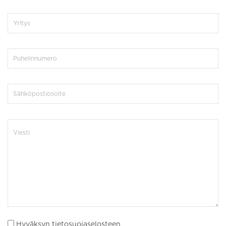
Hyväksyn tietosuojaselosteen