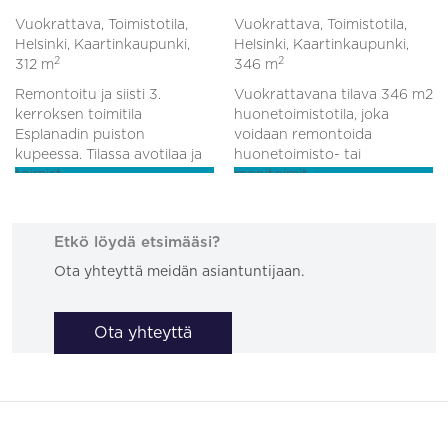
Vuokrattava, Toimistotila,
Vuokrattava, Toimistotila,
Helsinki, Kaartinkaupunki,
Helsinki, Kaartinkaupunki,
2
2
312 m
346 m
Remontoitu ja siisti 3.
Vuokrattavana tilava 346 m2
kerroksen toimitila
huonetoimistotila, joka
Esplanadin puiston
voidaan remontoida
kupeessa. Tilassa avotilaa ja
huonetoimisto- tai
toimist...
monitoimit...
Etkö löydä etsimääsi?
Ota yhteyttä meidän asiantuntijaan.
Ota yhteyttä