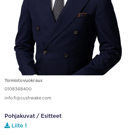
Toimistovuokraus
0108368400
info.fi@cushwake.com
Pohjakuvat / Esitteet
Liite 1