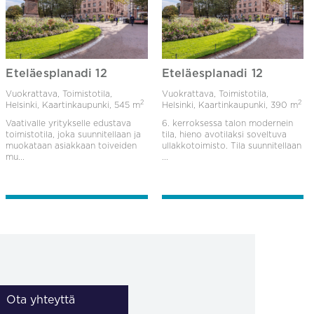
Eteläesplanadi 12
Eteläesplanadi 12
Vuokrattava, Toimistotila,
Vuokrattava, Toimistotila,
2
2
Helsinki, Kaartinkaupunki,
545 m
Helsinki, Kaartinkaupunki,
390 m
Vaativalle yritykselle edustava
6. kerroksessa talon modernein
toimistotila, joka suunnitellaan ja
tila, hieno avotilaksi soveltuva
muokataan asiakkaan toiveiden
ullakkotoimisto. Tila suunnitellaan
mu...
...
Ota yhteyttä