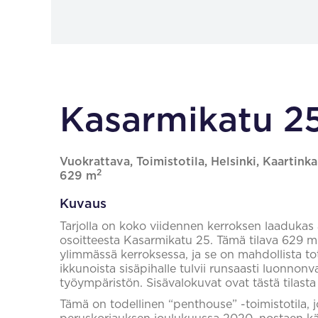
Kasarmikatu 25
Vuokrattava, Toimistotila, Helsinki, Kaartink
2
629 m
Kuvaus
Tarjolla on koko viidennen kerroksen laadukas a
osoitteesta Kasarmikatu 25. Tämä tilava 629 m² t
ylimmässä kerroksessa, ja se on mahdollista to
ikkunoista sisäpihalle tulvii runsaasti luonnonv
työympäristön. Sisävalokuvat ovat tästä tilasta 
Tämä on todellinen “penthouse” -toimistotila,