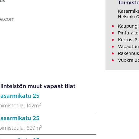
us
Toimisto
Kasarmik
Helsinki 
ke.com
Kaupungi
Pinta-ala
Kerros: 6.
Vapautuu
Rakennusv
Vuokralu
iinteistön muut vapaat tilat
asarmikatu 25
2
oimistotila, 142m
asarmikatu 25
2
oimistotila, 629m