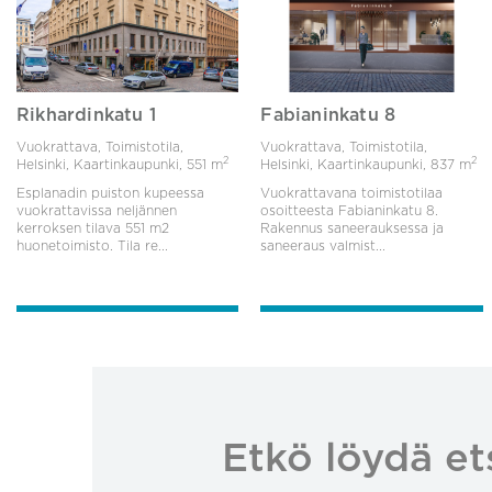
Rikhardinkatu 1
Fabianinkatu 8
Vuokrattava, Toimistotila,
Vuokrattava, Toimistotila,
2
2
Helsinki, Kaartinkaupunki,
551 m
Helsinki, Kaartinkaupunki,
837 m
Esplanadin puiston kupeessa
Vuokrattavana toimistotilaa
vuokrattavissa neljännen
osoitteesta Fabianinkatu 8.
kerroksen tilava 551 m2
Rakennus saneerauksessa ja
huonetoimisto. Tila re...
saneeraus valmist...
Etkö löydä et