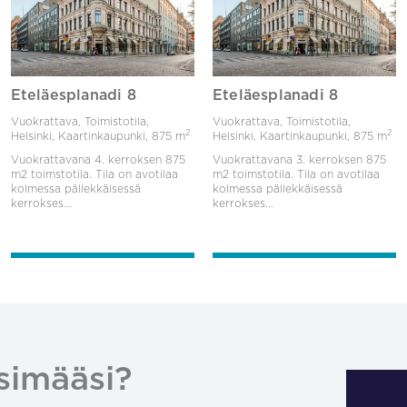
Eteläesplanadi 8
Eteläesplanadi 8
Vuokrattava, Toimistotila,
Vuokrattava, Toimistotila,
2
2
Helsinki, Kaartinkaupunki,
875 m
Helsinki, Kaartinkaupunki,
875 m
Vuokrattavana 4. kerroksen 875
Vuokrattavana 3. kerroksen 875
m2 toimstotila. Tila on avotilaa
m2 toimstotila. Tila on avotilaa
kolmessa pällekkäisessä
kolmessa pällekkäisessä
kerrokses...
kerrokses...
simääsi?