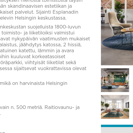
ityksen hienosta toimistosta täysin
ään skandinaavisen estetiikan ja
aiset palvelut. Sijainti Esplanadin
elevin Helsingin keskustassa.
inkeskustan suojelluista 1800-luvun
oimisto- ja liiketiloiksi valmistui
aavat nykypäivän vaatimusten mukaiset
laistus, jäähdytys katossa, 2 hissiä,
aatuinen katettu, lämmin ja avara
uihin kuuluvat korkeatasoiset
parkki, viihtyisät liiketilat sekä
ksessa sijaitsevat vuokrattavissa olevat
mikä on harvinaista Helsingin
ain n. 500 metriä. Raitiovaunu- ja
.