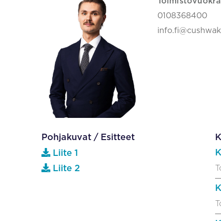
Toimistovuokra
0108368400
info.fi@cushwa
Pohjakuvat / Esitteet
K
K
Liite 1
T
Liite 2
K
T