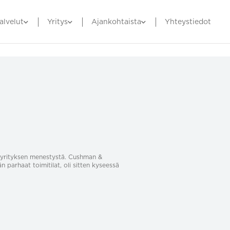
alvelut
Yritys
Ajankohtaista
Yhteystiedot
sa yrityksen menestystä. Cushman &
än parhaat toimitilat, oli sitten kyseessä