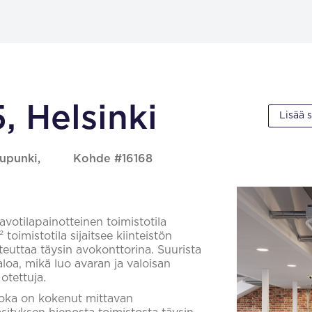
, Helsinki
Lisää 
aupunki,
Kohde #16168
votilapainotteinen toimistotila
oimistotila sijaitsee kiinteistön
teuttaa täysin avokonttorina. Suurista
aloa, mikä luo avaran ja valoisan
otettuja.
 joka on kokenut mittavan