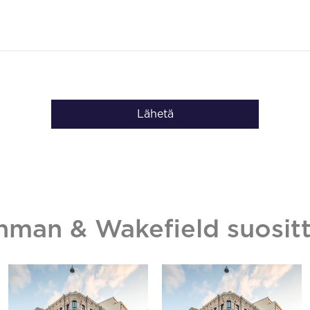
Lähetä
hman & Wakefield suositt