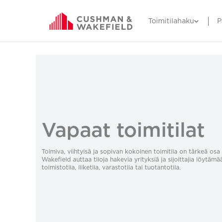
Toimitilahaku
P
Vapaat toimitilat
Toimiva, viihtyisä ja sopivan kokoinen toimitila on tärkeä o
Wakefield auttaa tiloja hakevia yrityksiä ja sijoittajia löytämä
toimistotila, liiketila, varastotila tai tuotantotila.