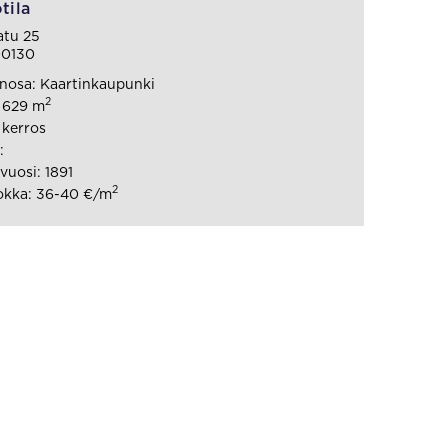
tila
atu 25
00130
nosa: Kaartinkaupunki
2
: 629 m
 kerros
:
uosi: 1891
2
okka: 36-40 €/m