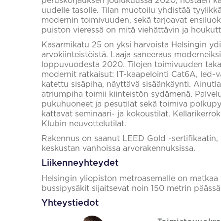
peruskorjauksen joulukuussa 2020, nostaen käs
uudelle tasolle. Tilan muotoilu yhdistää tyylikk
modernin toimivuuden, sekä tarjoavat ensiluokk
puiston vieressä on mitä viehättävin ja houkutt
Kasarmikatu 25 on yksi harvoista Helsingin yd
arvokiinteistöistä. Laaja saneeraus moderneiksi t
loppuvuodesta 2020. Tilojen toimivuuden tak
modernit ratkaisut: IT-kaapelointi Cat6A, led-va
katettu sisäpiha, näyttävä sisäänkäynti. Ainutl
atriumpiha toimii kiinteistön sydämenä. Palvel
pukuhuoneet ja pesutilat sekä toimiva polkupyörä
kattavat seminaari- ja kokoustilat. Kellarikerro
Klubin neuvottelutilat.
Rakennus on saanut LEED Gold -sertifikaatin, 
keskustan vanhoissa arvorakennuksissa.
Liikenneyhteydet
Helsingin yliopiston metroasemalle on matkaa v
bussipysäkit sijaitsevat noin 150 metrin päässä
Yhteystiedot