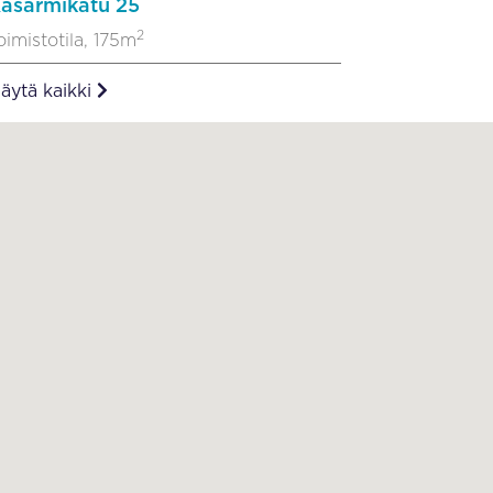
asarmikatu 25
2
oimistotila, 175m
äytä kaikki