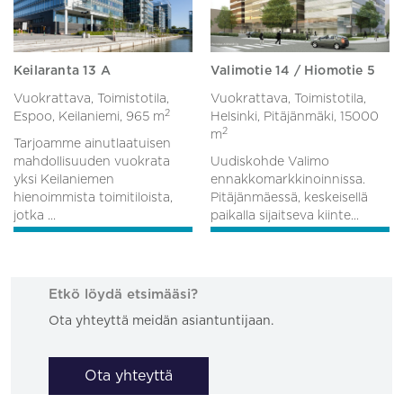
Keilaranta 13 A
Valimotie 14 / Hiomotie 5
Vuokrattava, Toimistotila,
Vuokrattava, Toimistotila,
2
Espoo, Keilaniemi,
965 m
Helsinki, Pitäjänmäki,
15000
2
m
Tarjoamme ainutlaatuisen
mahdollisuuden vuokrata
Uudiskohde Valimo
yksi Keilaniemen
ennakkomarkkinoinnissa.
hienoimmista toimitiloista,
Pitäjänmäessä, keskeisellä
jotka ...
paikalla sijaitseva kiinte...
Etkö löydä etsimääsi?
Ota yhteyttä meidän asiantuntijaan.
Ota yhteyttä