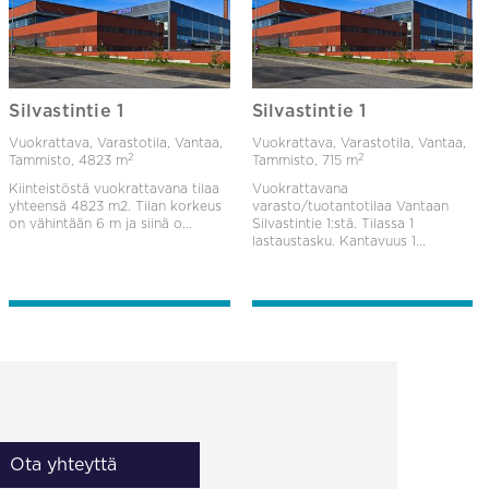
Silvastintie 1
Silvastintie 1
Vuokrattava, Varastotila, Vantaa,
Vuokrattava, Varastotila, Vantaa,
2
2
Tammisto,
4823 m
Tammisto,
715 m
Kiinteistöstä vuokrattavana tilaa
Vuokrattavana
yhteensä 4823 m2. Tilan korkeus
varasto/tuotantotilaa Vantaan
on vähintään 6 m ja siinä o...
Silvastintie 1:stä. Tilassa 1
lastaustasku. Kantavuus 1...
Ota yhteyttä