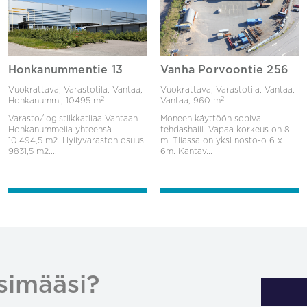
Honkanummentie 13
Vanha Porvoontie 256
Vuokrattava, Varastotila, Vantaa,
Vuokrattava, Varastotila, Vantaa,
2
2
Honkanummi,
10495 m
Vantaa,
960 m
Varasto/logistiikkatilaa Vantaan
Moneen käyttöön sopiva
Honkanummella yhteensä
tehdashalli. Vapaa korkeus on 8
10.494,5 m2. Hyllyvaraston osuus
m. Tilassa on yksi nosto-o 6 x
9831,5 m2....
6m. Kantav...
simääsi?