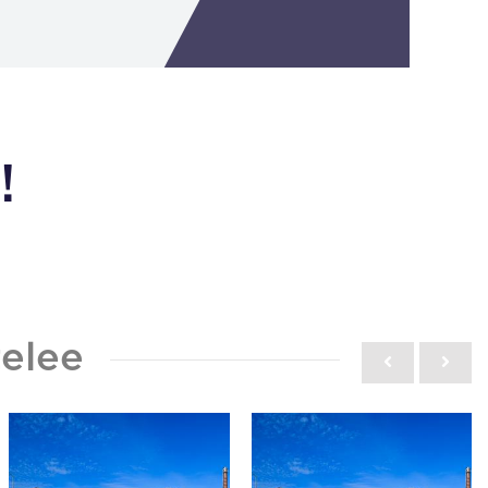
!
elee