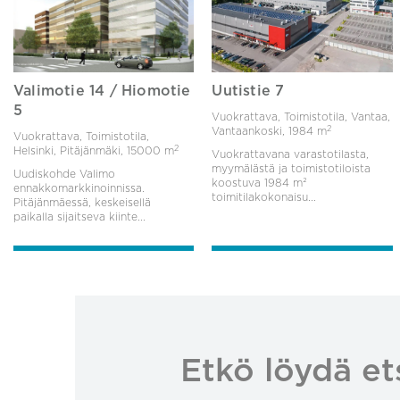
Valimotie 14 / Hiomotie
Uutistie 7
5
Vuokrattava, Toimistotila, Vantaa,
2
Vantaankoski,
1984 m
Vuokrattava, Toimistotila,
2
Helsinki, Pitäjänmäki,
15000 m
Vuokrattavana varastotilasta,
myymälästä ja toimistotiloista
Uudiskohde Valimo
koostuva 1984 m²
ennakkomarkkinoinnissa.
toimitilakokonaisu...
Pitäjänmäessä, keskeisellä
paikalla sijaitseva kiinte...
Etkö löydä et