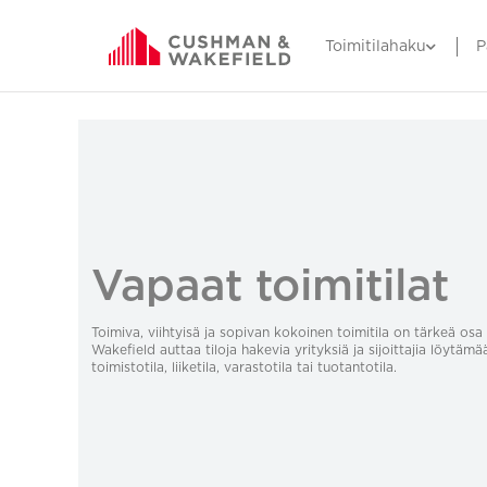
Toimitilahaku
P
Vapaat toimitilat
Toimiva, viihtyisä ja sopivan kokoinen toimitila on tärkeä o
Wakefield auttaa tiloja hakevia yrityksiä ja sijoittajia löytämä
toimistotila, liiketila, varastotila tai tuotantotila.