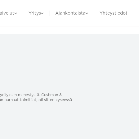
alvelut
Yritys
Ajankohtaista
Yhteystiedot
sa yrityksen menestystä. Cushman &
än parhaat toimitilat, oli sitten kyseessä