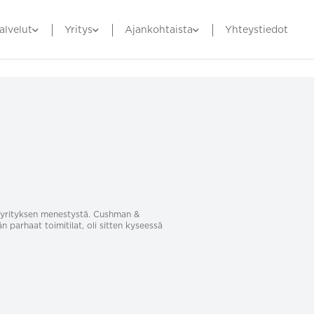
alvelut
Yritys
Ajankohtaista
Yhteystiedot
sa yrityksen menestystä. Cushman &
än parhaat toimitilat, oli sitten kyseessä