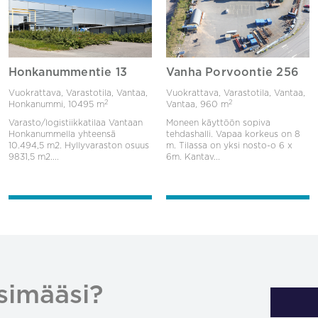
Honkanummentie 13
Vanha Porvoontie 256
Vuokrattava, Varastotila, Vantaa,
Vuokrattava, Varastotila, Vantaa,
2
2
Honkanummi,
10495 m
Vantaa,
960 m
Varasto/logistiikkatilaa Vantaan
Moneen käyttöön sopiva
Honkanummella yhteensä
tehdashalli. Vapaa korkeus on 8
10.494,5 m2. Hyllyvaraston osuus
m. Tilassa on yksi nosto-o 6 x
9831,5 m2....
6m. Kantav...
simääsi?