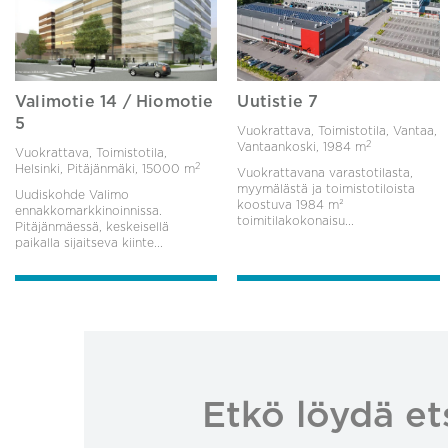
Valimotie 14 / Hiomotie
Uutistie 7
5
Vuokrattava, Toimistotila, Vantaa,
2
Vantaankoski,
1984 m
Vuokrattava, Toimistotila,
2
Helsinki, Pitäjänmäki,
15000 m
Vuokrattavana varastotilasta,
myymälästä ja toimistotiloista
Uudiskohde Valimo
koostuva 1984 m²
ennakkomarkkinoinnissa.
toimitilakokonaisu...
Pitäjänmäessä, keskeisellä
paikalla sijaitseva kiinte...
Etkö löydä et