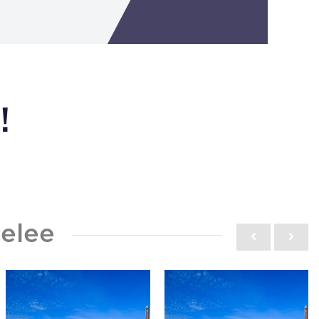
!
elee