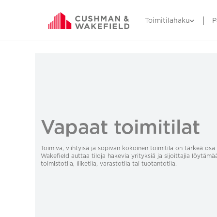
Toimitilahaku
P
Vapaat toimitilat
Toimiva, viihtyisä ja sopivan kokoinen toimitila on tärkeä o
Wakefield auttaa tiloja hakevia yrityksiä ja sijoittajia löytämä
toimistotila, liiketila, varastotila tai tuotantotila.