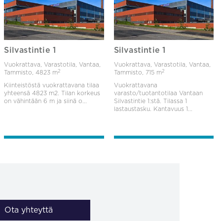
Silvastintie 1
Silvastintie 1
Vuokrattava, Varastotila, Vantaa,
Vuokrattava, Varastotila, Vantaa,
2
2
Tammisto,
4823 m
Tammisto,
715 m
Kiinteistöstä vuokrattavana tilaa
Vuokrattavana
yhteensä 4823 m2. Tilan korkeus
varasto/tuotantotilaa Vantaan
on vähintään 6 m ja siinä o...
Silvastintie 1:stä. Tilassa 1
lastaustasku. Kantavuus 1...
Ota yhteyttä