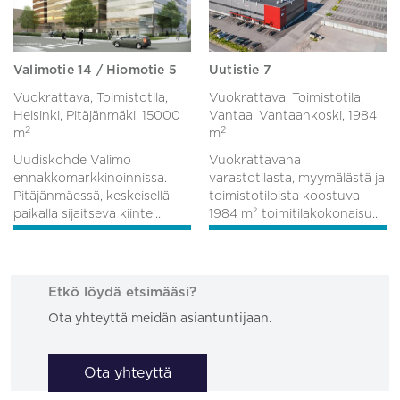
Valimotie 14 / Hiomotie 5
Uutistie 7
Vuokrattava, Toimistotila,
Vuokrattava, Toimistotila,
Helsinki, Pitäjänmäki,
15000
Vantaa, Vantaankoski,
1984
2
2
m
m
Uudiskohde Valimo
Vuokrattavana
ennakkomarkkinoinnissa.
varastotilasta, myymälästä ja
Pitäjänmäessä, keskeisellä
toimistotiloista koostuva
paikalla sijaitseva kiinte...
1984 m² toimitilakokonaisu...
Etkö löydä etsimääsi?
Ota yhteyttä meidän asiantuntijaan.
Ota yhteyttä