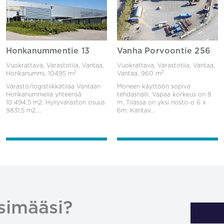
Honkanummentie 13
Vanha Porvoontie 256
Vuokrattava, Varastotila, Vantaa,
Vuokrattava, Varastotila, Vantaa,
2
2
Honkanummi,
10495 m
Vantaa,
960 m
Varasto/logistiikkatilaa Vantaan
Moneen käyttöön sopiva
Honkanummella yhteensä
tehdashalli. Vapaa korkeus on 8
10.494,5 m2. Hyllyvaraston osuus
m. Tilassa on yksi nosto-o 6 x
9831,5 m2....
6m. Kantav...
simääsi?