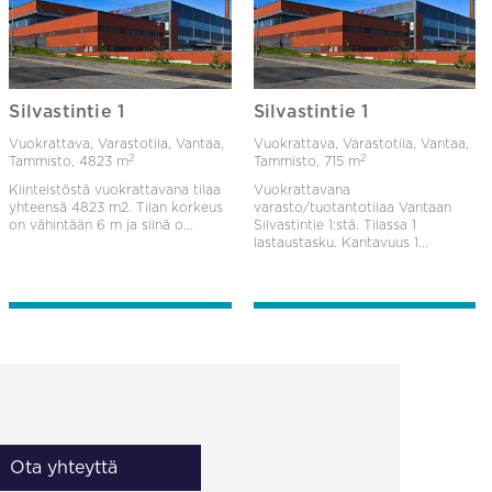
Silvastintie 1
Silvastintie 1
Vuokrattava, Varastotila, Vantaa,
Vuokrattava, Varastotila, Vantaa,
2
2
Tammisto,
4823 m
Tammisto,
715 m
Kiinteistöstä vuokrattavana tilaa
Vuokrattavana
yhteensä 4823 m2. Tilan korkeus
varasto/tuotantotilaa Vantaan
on vähintään 6 m ja siinä o...
Silvastintie 1:stä. Tilassa 1
lastaustasku. Kantavuus 1...
Ota yhteyttä