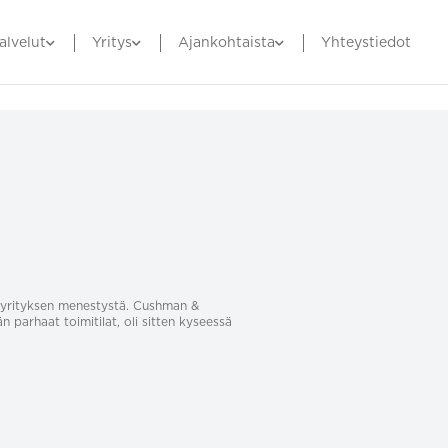
alvelut
Yritys
Ajankohtaista
Yhteystiedot
sa yrityksen menestystä. Cushman &
än parhaat toimitilat, oli sitten kyseessä