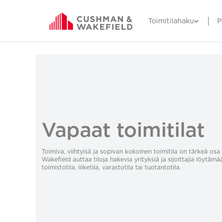
Toimitilahaku
P
Vapaat toimitilat
Toimiva, viihtyisä ja sopivan kokoinen toimitila on tärkeä o
Wakefield auttaa tiloja hakevia yrityksiä ja sijoittajia löytämä
toimistotila, liiketila, varastotila tai tuotantotila.