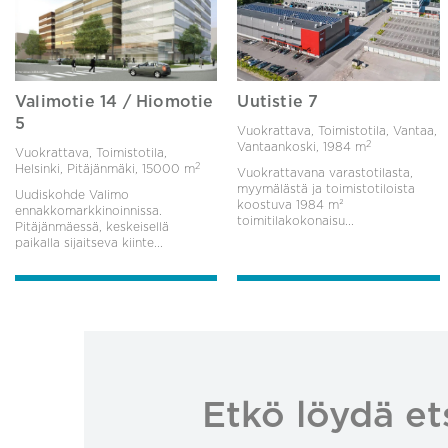
Valimotie 14 / Hiomotie
Uutistie 7
5
Vuokrattava, Toimistotila, Vantaa,
2
Vantaankoski,
1984 m
Vuokrattava, Toimistotila,
2
Helsinki, Pitäjänmäki,
15000 m
Vuokrattavana varastotilasta,
myymälästä ja toimistotiloista
Uudiskohde Valimo
koostuva 1984 m²
ennakkomarkkinoinnissa.
toimitilakokonaisu...
Pitäjänmäessä, keskeisellä
paikalla sijaitseva kiinte...
Etkö löydä et