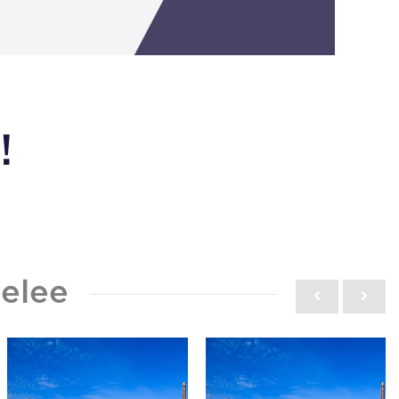
!
elee