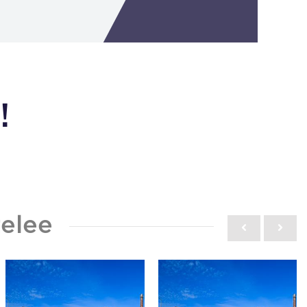
!
elee