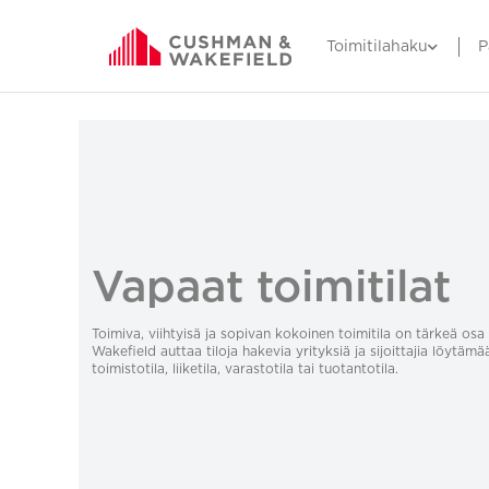
Toimitilahaku
P
Vapaat toimitilat
Toimiva, viihtyisä ja sopivan kokoinen toimitila on tärkeä o
Wakefield auttaa tiloja hakevia yrityksiä ja sijoittajia löytämä
toimistotila, liiketila, varastotila tai tuotantotila.