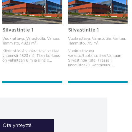
Silvastintie 1
Silvastintie 1
Vuokrattava, Varastotila, Vantaa,
Vuokrattava, Varastotila, Vantaa,
2
2
Tammisto,
4823 m
Tammisto,
715 m
Kiinteistöstä vuokrattavana tilaa
Vuokrattavana
yhteensä 4823 m2. Tilan korkeus
varasto/tuotantotilaa Vantaan
on vähintään 6 m ja siinä o...
Silvastintie 1:stä. Tilassa 1
lastaustasku. Kantavuus 1...
Ota yhteyttä