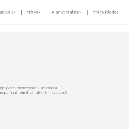
alvelut
Yritys
Ajankohtaista
Yhteystiedot
sa yrityksen menestystä. Cushman &
än parhaat toimitilat, oli sitten kyseessä