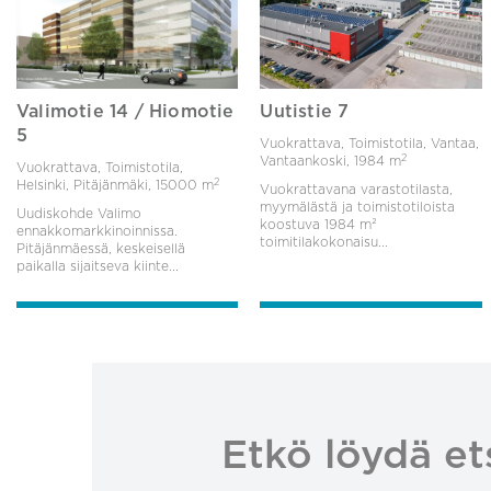
Valimotie 14 / Hiomotie
Uutistie 7
5
Vuokrattava, Toimistotila, Vantaa,
2
Vantaankoski,
1984 m
Vuokrattava, Toimistotila,
2
Helsinki, Pitäjänmäki,
15000 m
Vuokrattavana varastotilasta,
myymälästä ja toimistotiloista
Uudiskohde Valimo
koostuva 1984 m²
ennakkomarkkinoinnissa.
toimitilakokonaisu...
Pitäjänmäessä, keskeisellä
paikalla sijaitseva kiinte...
Etkö löydä et