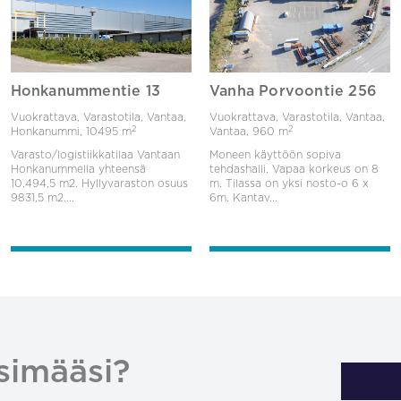
Honkanummentie 13
Vanha Porvoontie 256
Vuokrattava, Varastotila, Vantaa,
Vuokrattava, Varastotila, Vantaa,
2
2
Honkanummi,
10495 m
Vantaa,
960 m
Varasto/logistiikkatilaa Vantaan
Moneen käyttöön sopiva
Honkanummella yhteensä
tehdashalli. Vapaa korkeus on 8
10.494,5 m2. Hyllyvaraston osuus
m. Tilassa on yksi nosto-o 6 x
9831,5 m2....
6m. Kantav...
simääsi?