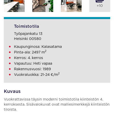
+10
Toimistotila
Työpajankatu 13
Helsinki 00580
Kaupunginosa: Kalasatama
2
Pinta-ala: 2497 m
Kerros: 4. kerros
Vapautuu: Heti vapaa
Rakennusvuosi: 1989
2
Vuokraluokka: 21-24 €/m
Kuvaus
Vuokrattavissa täysin moderni toimistotila kiinteistön 4.
kerroksesta. Sisävalokuvat ovat malliesimerkkejä kiinteistön
tiloista.