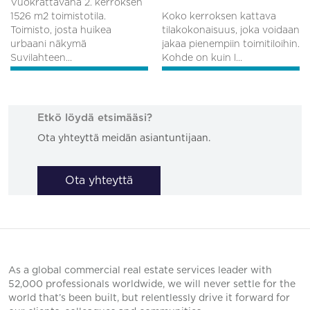
Vuokrattavana 2. kerroksen
1526 m2 toimistotila.
Koko kerroksen kattava
Toimisto, josta huikea
tilakokonaisuus, joka voidaan
urbaani näkymä
jakaa pienempiin toimitiloihin.
Suvilahteen...
Kohde on kuin l...
Etkö löydä etsimääsi?
Ota yhteyttä meidän asiantuntijaan.
Ota yhteyttä
As a global commercial real estate services leader with
52,000 professionals worldwide, we will never settle for the
world that’s been built, but relentlessly drive it forward for