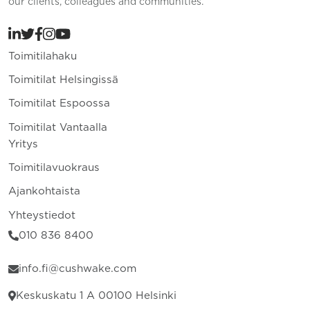
our clients, colleagues and communities.
Toimitilahaku
Toimitilat Helsingissä
Toimitilat Espoossa
Toimitilat Vantaalla
Yritys
Toimitilavuokraus
Ajankohtaista
Yhteystiedot
010 836 8400
info.fi@cushwake.com
Keskuskatu 1 A 00100 Helsinki