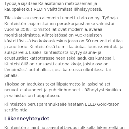
Työpaja sijaitsee Kalasataman metroaseman ja
kauppakeskus REDIn välittömässä läheisyydessä.
Tilastokeskuksena aiemmin tunnettu talo on nyt Työpaja.
Kiinteistön laajamittainen peruskorjaushanke valmistui
vuonna 2018. Toimistotilat ovat modernia, avaraa
monitilatoimistoa. Kiinteistössä on vuokralaisten
käytettävissä iso kokouskeskus jossa on 30 neuvottelutilaa
ja auditorio. Kiinteistössä toimii laadukas lounasravintola ja
aulapalvelu. Lisäksi kiinteistöstä löytyy sauna- ja
edustustilat kattoterasseineen sekä laadukas kuntosali.
Kiinteistöllä on runsaasti autopaikkoja, joista osa on
lämpimässä autohallissa, osa katetussa ulkotilassa tai
pihalla.
Tiloissa on laadukas tekstiilipalamatto ja lasiseinäiset
neuvotteluhuoneet ja puhelinhuoneet. Jäähdytystekniikka
ja valaistus on huipputasoa.
Kiinteistön perusparannukselle haetaan LEED Gold-tason
sertifiointia.
Liikenneyhteydet
Kiinteistön sijainti ja saavutettavuus julkisella liikenteellä on