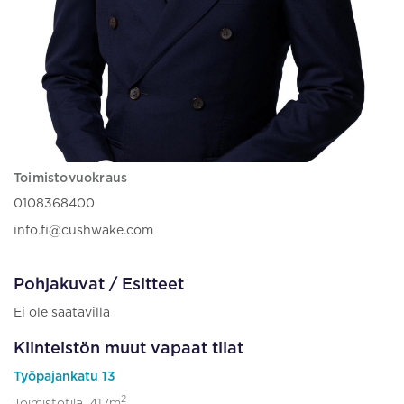
Toimistovuokraus
0108368400
info.fi@cushwake.com
Pohjakuvat / Esitteet
Ei ole saatavilla
Kiinteistön muut vapaat tilat
Työpajankatu 13
2
Toimistotila, 417m