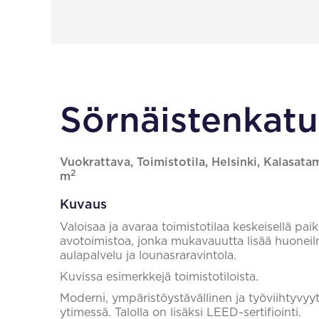
Sörnäistenkatu 
Vuokrattava, Toimistotila, Helsinki, Kalasata
2
m
Kuvaus
Valoisaa ja avaraa toimistotilaa keskeisellä pai
avotoimistoa, jonka mukavauutta lisää huoneil
aulapalvelu ja lounasraravintola.
Kuvissa esimerkkejä toimistotiloista.
Moderni, ympäristöystävällinen ja työviihtyvyyt
ytimessä. Talolla on lisäksi LEED-sertifiointi.