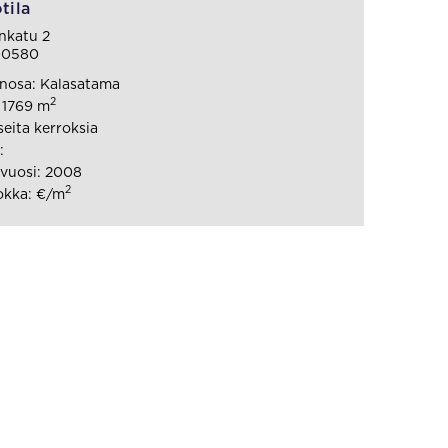
tila
nkatu 2
 00580
nosa: Kalasatama
2
: 1769 m
seita kerroksia
:
vuosi: 2008
2
okka: €/m