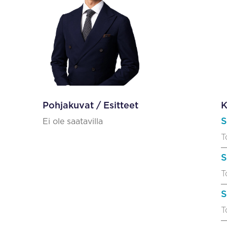
Pohjakuvat / Esitteet
K
S
Ei ole saatavilla
T
S
T
S
T