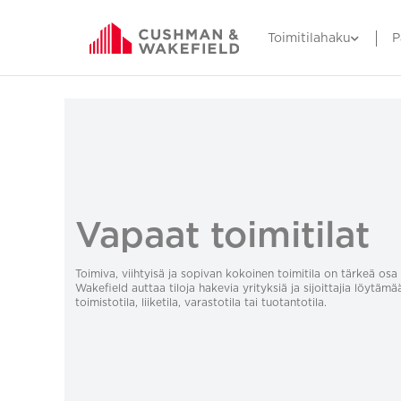
Toimitilahaku
P
Vapaat toimitilat
Toimiva, viihtyisä ja sopivan kokoinen toimitila on tärkeä o
Wakefield auttaa tiloja hakevia yrityksiä ja sijoittajia löytämä
toimistotila, liiketila, varastotila tai tuotantotila.