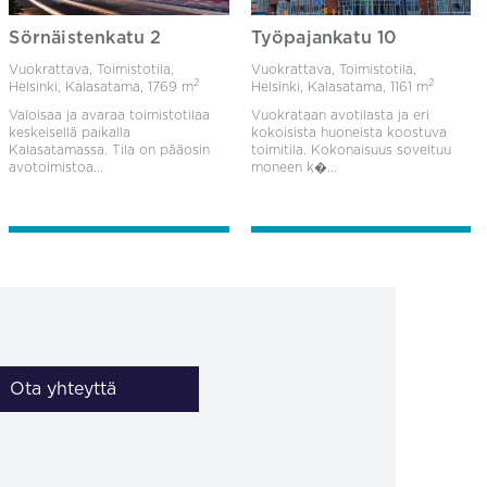
Sörnäistenkatu 2
Työpajankatu 10
Vuokrattava, Toimistotila,
Vuokrattava, Toimistotila,
2
2
Helsinki, Kalasatama,
1769 m
Helsinki, Kalasatama,
1161 m
Valoisaa ja avaraa toimistotilaa
Vuokrataan avotilasta ja eri
keskeisellä paikalla
kokoisista huoneista koostuva
Kalasatamassa. Tila on pääosin
toimitila. Kokonaisuus soveltuu
avotoimistoa...
moneen k�...
Ota yhteyttä