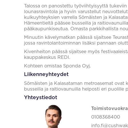
Talossa on panostettu työviihtyisyyttä tukeviin
lounasravintola ja hyvin varustellut neuvottelut
kulkuyhteyksien varrella Sörnäisten ja Kalasa
Hämeentieltä pääsee busseilla ja raitiovaunuilla 
pääkaupunkiseutua. Omasta parkkihallista nous
Minuutin kävelymatkan päässä sijaitsee Teurast
jossa ravintolantoiminnan lisäksi pannaan olutta
Kivenheiton päässä sijaitsee myös festivaaleist
kauppakeskus REDI.
Kohteen omistaa Sponda Oyj.
Liikenneyhteydet
Sörnäisten ja Kalasataman metroasemat ovat k
busseilla ja raitiovaunuilla helposti eri puolill
Yhteystiedot
Toimistovuokra
0108368400
info.fi@cushwa