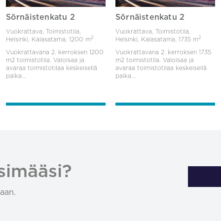
Sörnäistenkatu 2
Sörnäistenkatu 2
Vuokrattava, Toimistotila,
Vuokrattava, Toimistotila,
2
2
Helsinki, Kalasatama,
1200 m
Helsinki, Kalasatama,
1735 m
Vuokrattavana 2. kerroksen 1200
Vuokrattavana 2. kerroksen 1735
m2 toimistotila. Valoisaa ja
m2 toimistotila. Valoisaa ja
avaraa toimistotilaa keskeisellä
avaraa toimistotilaa keskeisellä
paika...
paika...
simääsi?
aan.