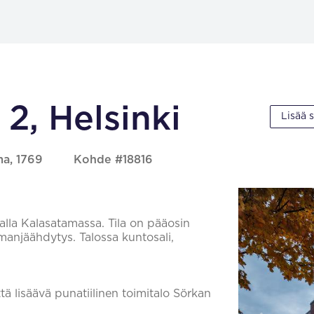
2, Helsinki
Lisää 
ma, 1769
Kohde #18816
kalla Kalasatamassa. Tila on pääosin
manjäähdytys. Talossa kuntosali,
tä lisäävä punatiilinen toimitalo Sörkan