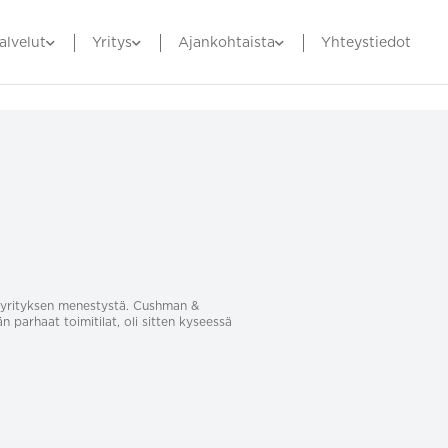
alvelut
Yritys
Ajankohtaista
Yhteystiedot
sa yrityksen menestystä. Cushman &
än parhaat toimitilat, oli sitten kyseessä