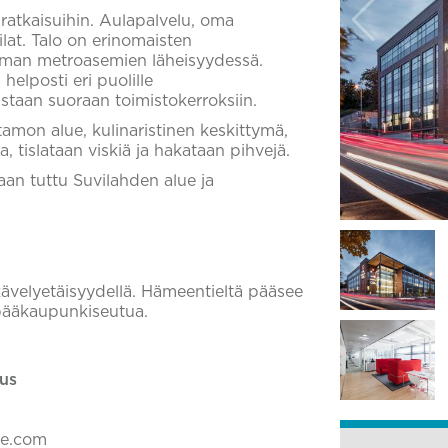
 ratkaisuihin. Aulapalvelu, oma
ilat. Talo on erinomaisten
taman metroasemien läheisyydessä.
helposti eri puolille
taan suoraan toimistokerroksiin.
amon alue, kulinaristinen keskittymä,
, tislataan viskiä ja hakataan pihvejä.
aan tuttu Suvilahden alue ja
ävelyetäisyydellä. Hämeentieltä pääsee
e pääkaupunkiseutua.
us
ke.com