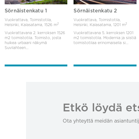
Sörnäistenkatu 1
Sörnäistenkatu 2
Vuokrattava, Toimistotila,
Vuokrattava, Toimistotila,
2
2
Helsinki, Kalasatama,
1526 m
Helsinki, Kalasatama,
1201 m
Vuokrattavana 2. kerroksen 1526
Vuokrattavana 5. kerroksen 1201
m2 toimistotila. Toimisto, josta
m2 toimistotila. Modernia ja siistiä
huikea urbaani näkymä
toimistotilaa erinomaisella si...
Suvilahteen...
Etkö löydä et
Ota yhteyttä meidän asiantuntij