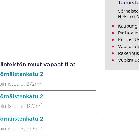
Toimisto
Sörnäiste
Helsinki
Kaupungi
Pinta-ala
Kerros: U
Vapautuu
Rakennus
Vuokralu
iinteistön muut vapaat tilat
örnäistenkatu 2
2
oimistotila, 272m
örnäistenkatu 2
2
oimistotila, 1201m
örnäistenkatu 2
2
oimistotila, 568m