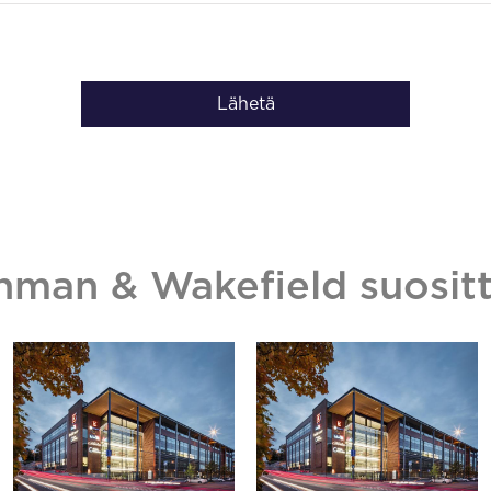
Lähetä
hman & Wakefield suositt