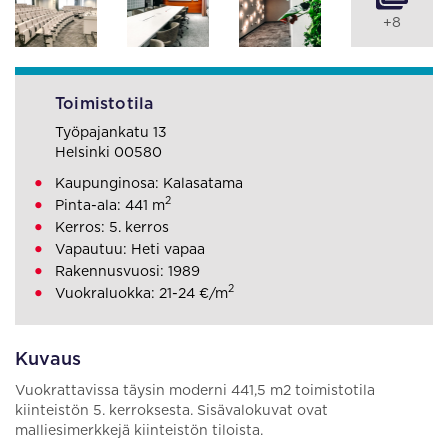
+8
Toimistotila
Työpajankatu 13
Helsinki 00580
Kaupunginosa: Kalasatama
2
Pinta-ala: 441 m
Kerros: 5. kerros
Vapautuu: Heti vapaa
Rakennusvuosi: 1989
2
Vuokraluokka: 21-24 €/m
Kuvaus
Vuokrattavissa täysin moderni 441,5 m2 toimistotila
kiinteistön 5. kerroksesta. Sisävalokuvat ovat
malliesimerkkejä kiinteistön tiloista.