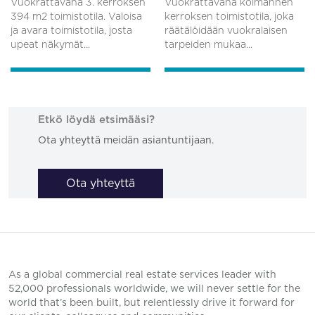
Vuokrattavana 3. kerroksen
Vuokrattavana kolmannen
394 m2 toimistotila. Valoisa
kerroksen toimistotila, joka
ja avara toimistotila, josta
räätälöidään vuokralaisen
upeat näkymät...
tarpeiden mukaa...
Etkö löydä etsimääsi?
Ota yhteyttä meidän asiantuntijaan.
Ota yhteyttä
As a global commercial real estate services leader with
52,000 professionals worldwide, we will never settle for the
world that’s been built, but relentlessly drive it forward for