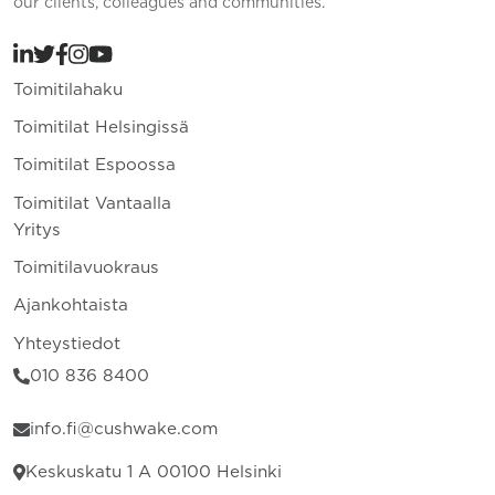
our clients, colleagues and communities.
Toimitilahaku
Toimitilat Helsingissä
Toimitilat Espoossa
Toimitilat Vantaalla
Yritys
Toimitilavuokraus
Ajankohtaista
Yhteystiedot
010 836 8400
info.fi@cushwake.com
Keskuskatu 1 A 00100 Helsinki