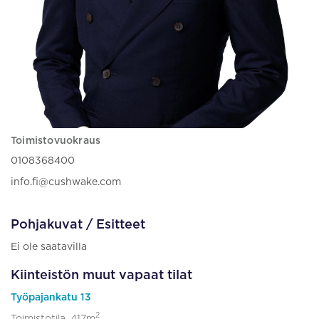
Toimistovuokraus
0108368400
info.fi@cushwake.com
Pohjakuvat / Esitteet
Ei ole saatavilla
Kiinteistön muut vapaat tilat
Työpajankatu 13
2
Toimistotila, 417m