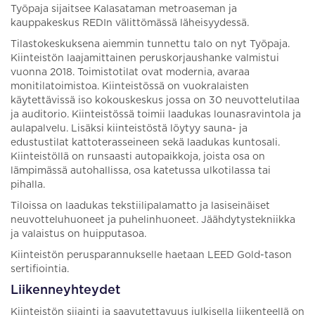
Työpaja sijaitsee Kalasataman metroaseman ja
kauppakeskus REDIn välittömässä läheisyydessä.
Tilastokeskuksena aiemmin tunnettu talo on nyt Työpaja.
Kiinteistön laajamittainen peruskorjaushanke valmistui
vuonna 2018. Toimistotilat ovat modernia, avaraa
monitilatoimistoa. Kiinteistössä on vuokralaisten
käytettävissä iso kokouskeskus jossa on 30 neuvottelutilaa
ja auditorio. Kiinteistössä toimii laadukas lounasravintola ja
aulapalvelu. Lisäksi kiinteistöstä löytyy sauna- ja
edustustilat kattoterasseineen sekä laadukas kuntosali.
Kiinteistöllä on runsaasti autopaikkoja, joista osa on
lämpimässä autohallissa, osa katetussa ulkotilassa tai
pihalla.
Tiloissa on laadukas tekstiilipalamatto ja lasiseinäiset
neuvotteluhuoneet ja puhelinhuoneet. Jäähdytystekniikka
ja valaistus on huipputasoa.
Kiinteistön perusparannukselle haetaan LEED Gold-tason
sertifiointia.
Liikenneyhteydet
Kiinteistön sijainti ja saavutettavuus julkisella liikenteellä on