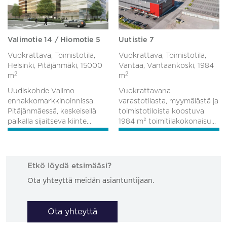
Valimotie 14 / Hiomotie 5
Uutistie 7
Vuokrattava, Toimistotila,
Vuokrattava, Toimistotila,
Helsinki, Pitäjänmäki,
15000
Vantaa, Vantaankoski,
1984
2
2
m
m
Uudiskohde Valimo
Vuokrattavana
ennakkomarkkinoinnissa.
varastotilasta, myymälästä ja
Pitäjänmäessä, keskeisellä
toimistotiloista koostuva
paikalla sijaitseva kiinte...
1984 m² toimitilakokonaisu...
Etkö löydä etsimääsi?
Ota yhteyttä meidän asiantuntijaan.
Ota yhteyttä