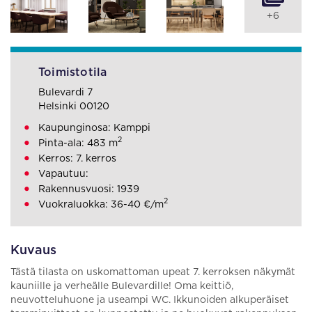
+6
Toimistotila
Bulevardi 7
Helsinki 00120
Kaupunginosa: Kamppi
2
Pinta-ala: 483 m
Kerros: 7. kerros
Vapautuu:
Rakennusvuosi: 1939
2
Vuokraluokka: 36-40 €/m
Kuvaus
Tästä tilasta on uskomattoman upeat 7. kerroksen näkymät
kauniille ja verheälle Bulevardille! Oma keittiö,
neuvotteluhuone ja useampi WC. Ikkunoiden alkuperäiset