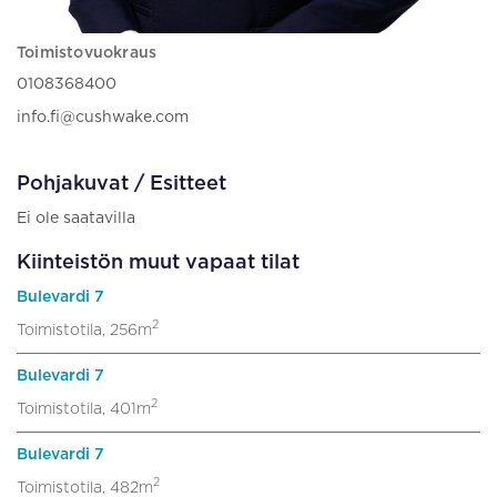
Toimistovuokraus
0108368400
info.fi@cushwake.com
Pohjakuvat / Esitteet
Ei ole saatavilla
Kiinteistön muut vapaat tilat
Bulevardi 7
2
Toimistotila, 256m
Bulevardi 7
2
Toimistotila, 401m
Bulevardi 7
2
Toimistotila, 482m