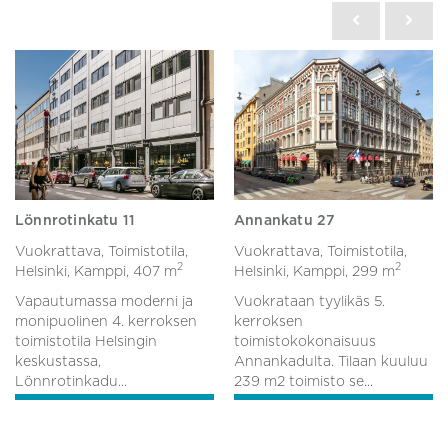
Lönnrotinkatu 11
Annankatu 27
Vuokrattava, Toimistotila,
Vuokrattava, Toimistotila,
2
2
Helsinki, Kamppi,
407 m
Helsinki, Kamppi,
299 m
Vapautumassa moderni ja
Vuokrataan tyylikäs 5.
monipuolinen 4. kerroksen
kerroksen
toimistotila Helsingin
toimistokokonaisuus
keskustassa,
Annankadulta. Tilaan kuuluu
Lönnrotinkadu...
239 m2 toimisto se...