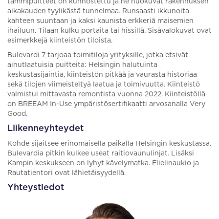
tammipuitteet on kunnostettu ja ne huokuvat rakennuksen
aikakauden tyylikästä tunnelmaa. Runsaasti ikkunoita
kahteen suuntaan ja kaksi kaunista erkkeriä maisemien
ihailuun. Tilaan kulku portaita tai hissillä. Sisävalokuvat ovat
esimerkkejä kiinteistön tiloista.
Bulevardi 7 tarjoaa toimitiloja yrityksille, jotka etsivät
ainutlaatuisia puitteita: Helsingin halutuinta
keskustasijaintia, kiinteistön pitkää ja vaurasta historiaa
sekä tilojen viimeisteltyä laatua ja toimivuutta. Kiinteistö
valmistui mittavasta remontista vuonna 2022. Kiinteistöllä
on BREEAM In-Use ympäristösertifikaatti arvosanalla Very
Good.
Liikenneyhteydet
Kohde sijaitsee erinomaisella paikalla Helsingin keskustassa.
Bulevardia pitkin kulkee useat raitiovaunulinjat. Lisäksi
Kampin keskukseen on lyhyt kävelymatka. Elielinaukio ja
Rautatientori ovat lähietäisyydellä.
Yhteystiedot