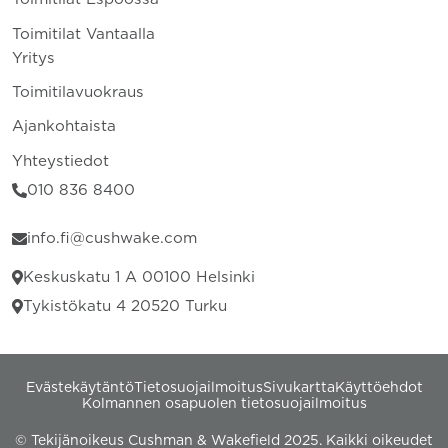
Toimitilat Vantaalla
Yritys
Toimitilavuokraus
Ajankohtaista
Yhteystiedot
010 836 8400
info.fi@cushwake.com
Keskuskatu 1 A 00100 Helsinki
Tykistökatu 4 20520 Turku
Evästekäytäntö
Tietosuojailmoitus
Sivukartta
Käyttöehdot
Kolmannen osapuolen tietosuojailmoitus
© Tekijänoikeus Cushman & Wakefield 2025. Kaikki oikeudet