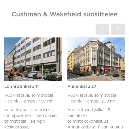
Cushman & Wakefield suosittelee
Lönnrotinkatu 11
Annankatu 27
Vuokrattava, Toimistotila,
Vuokrattava, Toimistotila,
2
2
Helsinki, Kamppi,
407 m
Helsinki, Kamppi,
299 m
Vapautumassa moderni ja
Vuokrataan tyylikäs 5.
monipuolinen 4. kerroksen
kerroksen
toimistotila Helsingin
toimistokokonaisuus
keskustassa,
Annankadulta. Tilaan kuuluu