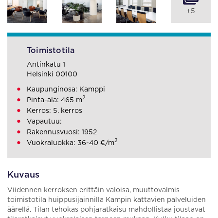
+5
Toimistotila
Antinkatu 1
Helsinki 00100
Kaupunginosa: Kamppi
2
Pinta-ala: 465 m
Kerros: 5. kerros
Vapautuu:
Rakennusvuosi: 1952
2
Vuokraluokka: 36-40 €/m
Kuvaus
Viidennen kerroksen erittäin valoisa, muuttovalmis
toimistotila huippusijainnilla Kampin kattavien palveluiden
äärellä. Tilan tehokas pohjaratkaisu mahdollistaa joustavat