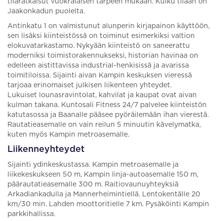
tilaratkaisut vuokralaisen tarpeen mukaan. Kulku tilaan on
Jaakonkadun puolelta.
Antinkatu 1 on valmistunut alunperin kirjapainon käyttöön,
sen lisäksi kiinteistössä on toiminut esimerkiksi valtion
elokuvatarkastamo. Nykyään kiinteistö on saneerattu
moderniksi toimistorakennukseksi, historian havinaa on
edelleen aistittavissa industrial-henkisissä ja avarissa
toimitiloissa. Sijainti aivan Kampin keskuksen vieressä
tarjoaa erinomaiset julkisen liikenteen yhteydet.
Lukuiset lounasravintolat, kahvilat ja kaupat ovat aivan
kulman takana. Kuntosali Fitness 24/7 palvelee kiinteistön
katutasossa ja Baanalle pääsee pyöräilemään ihan vierestä.
Rautatieasemalle on vain reilun 5 minuutin kävelymatka,
kuten myös Kampin metroasemalle.
Liikenneyhteydet
Sijainti ydinkeskustassa. Kampin metroasemalle ja
liikekeskukseen 50 m, Kampin linja-autoasemalle 150 m,
päärautatieasemalle 300 m. Raitiovaunuyhteyksiä
Arkadiankadulla ja Mannerheimintiellä. Lentokentälle 20
km/30 min. Lahden moottoritielle 7 km. Pysäköinti Kampin
parkkihallissa.