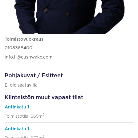
Toimistovuokraus
0108368400
info.fi@cushwake.com
Pohjakuvat / Esitteet
Ei ole saatavilla
Kiinteistön muut vapaat tilat
Antinkatu 1
2
Toimistotila, 665m
Antinkatu 1
2