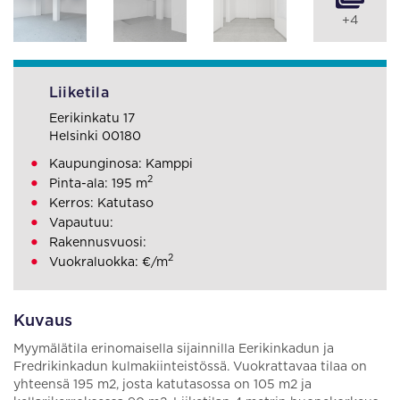
+4
Liiketila
Eerikinkatu 17
Helsinki 00180
Kaupunginosa: Kamppi
2
Pinta-ala: 195 m
Kerros: Katutaso
Vapautuu:
Rakennusvuosi:
2
Vuokraluokka: €/m
Kuvaus
Myymälätila erinomaisella sijainnilla Eerikinkadun ja
Fredrikinkadun kulmakiinteistössä. Vuokrattavaa tilaa on
yhteensä 195 m2, josta katutasossa on 105 m2 ja