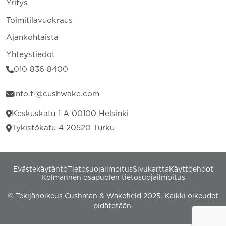
Yritys
Toimitilavuokraus
Ajankohtaista
Yhteystiedot
010 836 8400
info.fi@cushwake.com
Keskuskatu 1 A 00100 Helsinki
Tykistökatu 4 20520 Turku
Evästekäytäntö
Tietosuojailmoitus
Sivukartta
Käyttöehdot
Kolmannen osapuolen tietosuojailmoitus
© Tekijänoikeus Cushman & Wakefield 2025. Kaikki oikeudet
pidätetään.