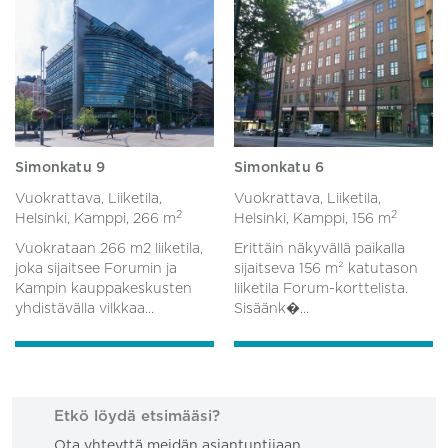
Simonkatu 9
Simonkatu 6
Vuokrattava, Liiketila,
Vuokrattava, Liiketila,
2
2
Helsinki, Kamppi,
266 m
Helsinki, Kamppi,
156 m
Vuokrataan 266 m2 liiketila,
Erittäin näkyvällä paikalla
joka sijaitsee Forumin ja
sijaitseva 156 m² katutason
Kampin kauppakeskusten
liiketila Forum-korttelista.
yhdistävälla vilkkaa...
Sisäänk�...
Etkö löydä etsimääsi?
Ota yhteyttä meidän asiantuntijaan.