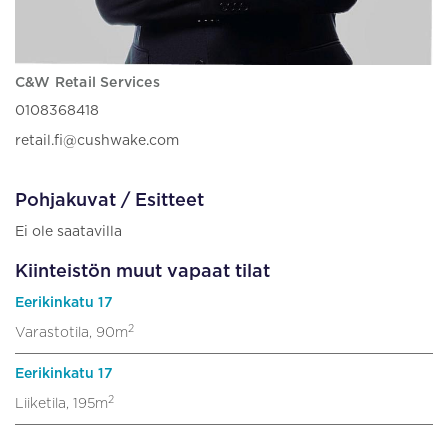
C&W Retail Services
0108368418
retail.fi@cushwake.com
Pohjakuvat / Esitteet
Ei ole saatavilla
Kiinteistön muut vapaat tilat
Eerikinkatu 17
2
Varastotila, 90m
Eerikinkatu 17
2
Liiketila, 195m