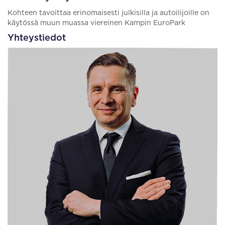
Kohteen tavoittaa erinomaisesti julkisilla ja autoilijoille on
käytössä muun muassa viereinen Kampin EuroPark
Yhteystiedot