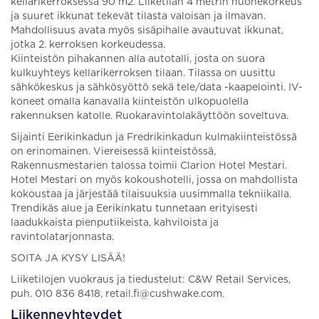
kellarikerroksessa 90 m2. Liiketilan 4 metrin huonekorkeus
ja suuret ikkunat tekevät tilasta valoisan ja ilmavan.
Mahdollisuus avata myös sisäpihalle avautuvat ikkunat,
jotka 2. kerroksen korkeudessa.
Kiinteistön pihakannen alla autotalli, josta on suora
kulkuyhteys kellarikerroksen tilaan. Tilassa on uusittu
sähkökeskus ja sähkösyöttö sekä tele/data -kaapelointi. IV-
koneet omalla kanavalla kiinteistön ulkopuolella
rakennuksen katolle. Ruokaravintolakäyttöön soveltuva.
Sijainti Eerikinkadun ja Fredrikinkadun kulmakiinteistössä
on erinomainen. Viereisessä kiinteistössä,
Rakennusmestarien talossa toimii Clarion Hotel Mestari.
Hotel Mestari on myös kokoushotelli, jossa on mahdollista
kokoustaa ja järjestää tilaisuuksia uusimmalla tekniikalla.
Trendikäs alue ja Eerikinkatu tunnetaan erityisesti
laadukkaista pienputiikeista, kahviloista ja
ravintolatarjonnasta.
SOITA JA KYSY LISÄÄ!
Liiketilojen vuokraus ja tiedustelut: C&W Retail Services,
puh. 010 836 8418, retail.fi@cushwake.com.
Liikenneyhteydet