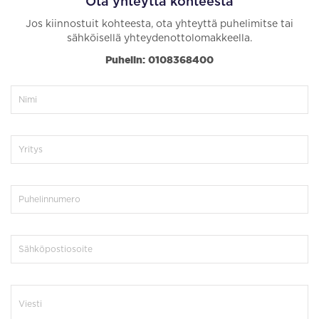
Ota yhteyttä kohteesta
Jos kiinnostuit kohteesta, ota yhteyttä puhelimitse tai
sähköisellä yhteydenottolomakkeella.
Puhelin: 0108368400