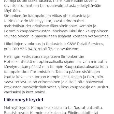
toimija kuten lääkäriasema, tila ei kuitenkaan sovellu
ravintolatoimintaan tai ruoanvalmistusta edellyttävään
käyttöön.
Simonkentän kauppakujan vilkas ohikulkuvirta ja
Narinkkatorin läheisyys tarjoavat erinomaiset
mahdollisuudet erilaiselle liiketoiminnalle. Kampin ja
Forumin kauppakeskusten läheisyys lukuisine kauppoineen,
ravintoloineen ja palveluineen lisäävät kohteen vetovoimaa.
Liiketilojen vuokraus ja tiedustelut: C&W Retail Services,
puh. 010 836 8418, retail.fi@cushwake.com.
Helsingin keskustassa sijaitseva Simonkentän
Hotellikiinteistö on optimaalisella sijainnilla, vain minuutin
kävelymatkan päässä niin Kampin Kauppakeskuksesta kuin
Kauppakeskus Forumistakin. Talosta pääsee sisätilojen
kautta kävellen suoraan Kampin keskukseen ja Forumiin.
Saavutettavuus on erinomainen ja autoilijoita palvelevat
keskustan pysäköintilaitokset. Vilkas kauppakuja on uusittu
valoisaksi ja kutsuvaksi.
Liikenneyhteydet
Metroyhteydet Kampin keskuksesta tai Rautatientorilta.
Bussiyhteydet Kampin keskuksesta, Elielinaukiolta tai