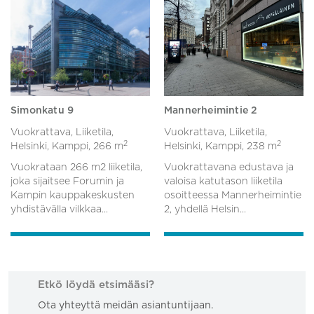
Simonkatu 9
Mannerheimintie 2
Vuokrattava, Liiketila,
Vuokrattava, Liiketila,
2
2
Helsinki, Kamppi,
266 m
Helsinki, Kamppi,
238 m
Vuokrataan 266 m2 liiketila,
Vuokrattavana edustava ja
joka sijaitsee Forumin ja
valoisa katutason liiketila
Kampin kauppakeskusten
osoitteessa Mannerheimintie
yhdistävälla vilkkaa...
2, yhdellä Helsin...
Etkö löydä etsimääsi?
Ota yhteyttä meidän asiantuntijaan.