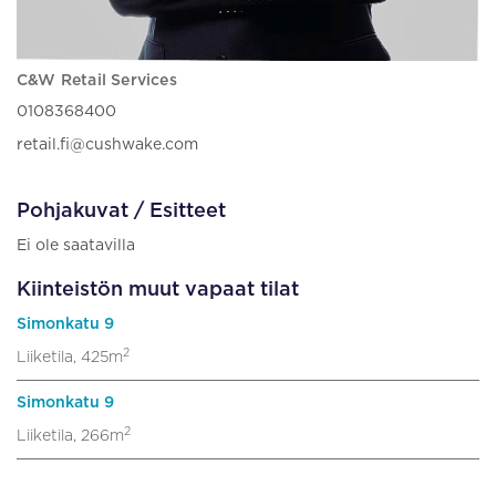
C&W Retail Services
0108368400
retail.fi@cushwake.com
Pohjakuvat / Esitteet
Ei ole saatavilla
Kiinteistön muut vapaat tilat
Simonkatu 9
2
Liiketila, 425m
Simonkatu 9
2
Liiketila, 266m