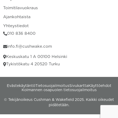
Toimitilavuokraus
Ajankohtaista
Yhteystiedot
010 836 8400
info.fi@cushwake.com
Keskuskatu 1 A 00100 Helsinki
Tykistökatu 4 20520 Turku
Evästekäytäntö
Tietosuojailmoitus
Sivukartta
Käyttöehdot
Kolmannen osapuolen tietosuojailmoitus
© Tekijänoikeus Cushman & Wakefield 2025. Kaikki oikeudet
pidätetään.