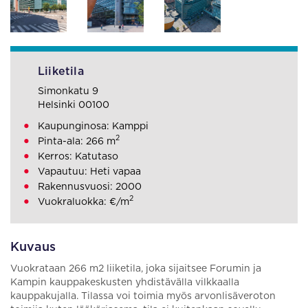
Liiketila
Simonkatu 9
Helsinki 00100
Kaupunginosa: Kamppi
2
Pinta-ala: 266 m
Kerros: Katutaso
Vapautuu: Heti vapaa
Rakennusvuosi: 2000
2
Vuokraluokka: €/m
Kuvaus
Vuokrataan 266 m2 liiketila, joka sijaitsee Forumin ja
Kampin kauppakeskusten yhdistävälla vilkkaalla
kauppakujalla. Tilassa voi toimia myös arvonlisäveroton