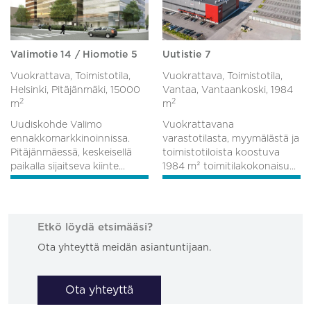
Valimotie 14 / Hiomotie 5
Uutistie 7
Vuokrattava, Toimistotila,
Vuokrattava, Toimistotila,
Helsinki, Pitäjänmäki,
15000
Vantaa, Vantaankoski,
1984
2
2
m
m
Uudiskohde Valimo
Vuokrattavana
ennakkomarkkinoinnissa.
varastotilasta, myymälästä ja
Pitäjänmäessä, keskeisellä
toimistotiloista koostuva
paikalla sijaitseva kiinte...
1984 m² toimitilakokonaisu...
Etkö löydä etsimääsi?
Ota yhteyttä meidän asiantuntijaan.
Ota yhteyttä