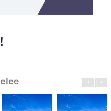
!
elee