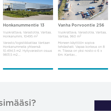
Honkanummentie 13
Vanha Porvoontie 256
Vuokrattava, Varastotila, Vantaa,
Vuokrattava, Varastotila, Vantaa,
2
2
Honkanummi,
10495 m
Vantaa,
960 m
Varasto/logistiikkatilaa Vantaan
Moneen käyttöön sopiva
Honkanummella yhteensä
tehdashalli. Vapaa korkeus on 8
10.494,5 m2. Hyllyvaraston osuus
m. Tilassa on yksi nosto-o 6 x
9831,5 m2....
6m. Kantav...
simääsi?