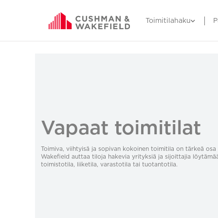
Toimitilahaku
P
Vapaat toimitilat
Toimiva, viihtyisä ja sopivan kokoinen toimitila on tärkeä o
Wakefield auttaa tiloja hakevia yrityksiä ja sijoittajia löytämä
toimistotila, liiketila, varastotila tai tuotantotila.