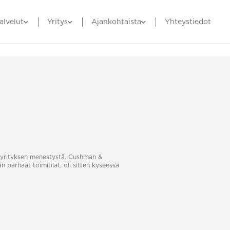
alvelut
Yritys
Ajankohtaista
Yhteystiedot
sa yrityksen menestystä. Cushman &
än parhaat toimitilat, oli sitten kyseessä