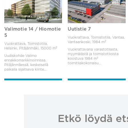
Valimotie 14 / Hiomotie
Uutistie 7
5
Vuokrattava, Toimistotila, Vantaa,
2
Vantaankoski,
1984 m
Vuokrattava, Toimistotila,
2
Helsinki, Pitäjänmäki,
15000 m
Vuokrattavana varastotilasta,
myymälästä ja toimistotiloista
Uudiskohde Valimo
koostuva 1984 m²
ennakkomarkkinoinnissa.
toimitilakokonaisu...
Pitäjänmäessä, keskeisellä
paikalla sijaitseva kiinte...
Etkö löydä et