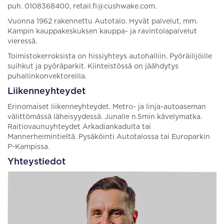
puh. 0108368400, retail.fi@cushwake.com.
Vuonna 1962 rakennettu Autotalo. Hyvät palvelut, mm.
Kampin kauppakeskuksen kauppa- ja ravintolapalvelut
vieressä.
Toimistokerroksista on hissiyhteys autohalliin. Pyöräilijöille
suihkut ja pyöräparkit. Kiinteistössä on jäähdytys
puhallinkonvektoreilla.
Liikenneyhteydet
Erinomaiset liikenneyhteydet. Metro- ja linja-autoaseman
välittömässä läheisyydessä. Junalle n.5min kävelymatka.
Raitiovaunuyhteydet Arkadiankadulta tai
Mannerheimintieltä. Pysäköinti Autotalossa tai Europarkin
P-Kampissa.
Yhteystiedot