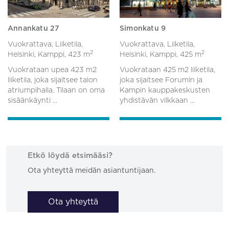
Annankatu 27
Simonkatu 9
Vuokrattava, Liiketila,
Vuokrattava, Liiketila,
2
2
Helsinki, Kamppi,
423 m
Helsinki, Kamppi,
425 m
Vuokrataan upea 423 m2
Vuokrataan 425 m2 liiketila,
liiketila, joka sijaitsee talon
joka sijaitsee Forumin ja
atriumpihalla. Tilaan on oma
Kampin kauppakeskusten
sisäänkäynti ...
yhdistävän vilkkaan ...
Etkö löydä etsimääsi?
Ota yhteyttä meidän asiantuntijaan.
Ota yhteyttä