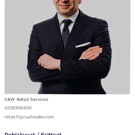
C&W Retail Services
0108368400
retail.fi@cushwake.com