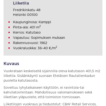
Liiketila
Fredrikinkatu 48
Helsinki 00100
Kaupunginosa: Kamppi
2
Pinta-ala: 401 m
Kerros: Katutaso
Vapautuu: Sopimuksen mukaan
Rakennusvuosi: 1962
2
Vuokraluokka: 36-40 €/m
Kuvaus
Vuokrataan keskeisellä sijainnilla oleva katutason 401,5 m2
liiketila. Sisäänkäynti suoraan Eteläisen Rautatienkadun
puolelta katutasosta.
Soveltuu lyhytaikaiseen käyttöön, ei ravintola-tai
kahvilatoimintaan. Mahdollisuus valomainokseen sekä
liiketilan yläpuolelle, että toimiston torniosaan.
Liiketilojen vuokraus ja tiedustelut: C&W Retail Services,