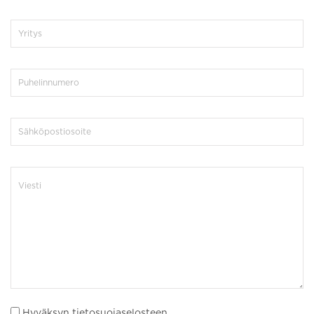
Hyväksyn tietosuojaselosteen