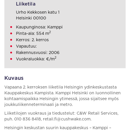
Liiketila
Urho Kekkosen katu 1
Helsinki 00100
Kaupunginosa: Kamppi
2
Pinta-ala: 554 m
Kerros: 2. kerros
Vapautuu:
Rakennusvuosi: 2006
2
Vuokraluokka: €/m
Kuvaus
Vapaana 2. kerroksen liiketila Helsingin ydinkeskustasta
Kauppakeskus Kampista. Kamppi Helsinki on luonnollinen
kohtaamispaikka Helsingin ytimessä, jossa sijaitsee myös
joukkuliikenneterminaali ja metro.
Liiketilojen vuokraus ja tiedustelut: C&W Retail Services,
puh. 010 836 8418, retail.fi@cushwake.com.
Helsingin keskustan suurin kauppakeskus – Kamppi –