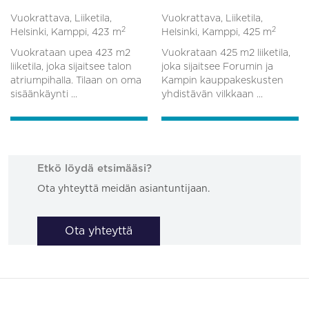
Vuokrattava, Liiketila,
Vuokrattava, Liiketila,
2
2
Helsinki, Kamppi,
423 m
Helsinki, Kamppi,
425 m
Vuokrataan upea 423 m2
Vuokrataan 425 m2 liiketila,
liiketila, joka sijaitsee talon
joka sijaitsee Forumin ja
atriumpihalla. Tilaan on oma
Kampin kauppakeskusten
sisäänkäynti ...
yhdistävän vilkkaan ...
Etkö löydä etsimääsi?
Ota yhteyttä meidän asiantuntijaan.
Ota yhteyttä