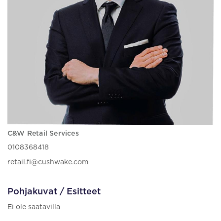
C&W Retail Services
0108368418
retail.fi@cushwake.com
Pohjakuvat / Esitteet
Ei ole saatavilla