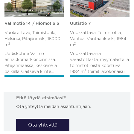
Valimotie 14 / Hiomotie 5
Uutistie 7
Vuokrattava, Toimistotila,
Vuokrattava, Toimistotila,
Helsinki, Pitäjänmäki,
15000
Vantaa, Vantaankoski,
1984
2
2
m
m
Uudiskohde Valimo
Vuokrattavana
ennakkomarkkinoinnissa.
varastotilasta, myymälästä ja
Pitäjänmäessä, keskeisellä
toimistotiloista koostuva
paikalla sijaitseva kiinte...
1984 m² toimitilakokonaisu...
Etkö löydä etsimääsi?
Ota yhteyttä meidän asiantuntijaan.
Ota yhteyttä