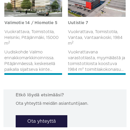
Valimotie 14 / Hiomotie 5
Uutistie 7
Vuokrattava, Toimistotila,
Vuokrattava, Toimistotila,
Helsinki, Pitäjänmäki,
15000
Vantaa, Vantaankoski,
1984
2
2
m
m
Uudiskohde Valimo
Vuokrattavana
ennakkomarkkinoinnissa.
varastotilasta, myymälästä ja
Pitäjänmäessä, keskeisellä
toimistotiloista koostuva
paikalla sijaitseva kiinte...
1984 m² toimitilakokonaisu...
Etkö löydä etsimääsi?
Ota yhteyttä meidän asiantuntijaan.
Ota yhteyttä