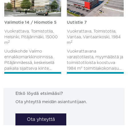
Valimotie 14 / Hiomotie 5
Uutistie 7
Vuokrattava, Toimistotila,
Vuokrattava, Toimistotila,
Helsinki, Pitäjänmäki,
15000
Vantaa, Vantaankoski,
1984
2
2
m
m
Uudiskohde Valimo
Vuokrattavana
ennakkomarkkinoinnissa.
varastotilasta, myymälästä ja
Pitäjänmäessä, keskeisellä
toimistotiloista koostuva
paikalla sijaitseva kiinte...
1984 m² toimitilakokonaisu...
Etkö löydä etsimääsi?
Ota yhteyttä meidän asiantuntijaan.
Ota yhteyttä