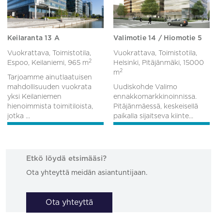
Keilaranta 13 A
Valimotie 14 / Hiomotie 5
Vuokrattava, Toimistotila,
Vuokrattava, Toimistotila,
2
Espoo, Keilaniemi,
965 m
Helsinki, Pitäjänmäki,
15000
2
m
Tarjoamme ainutlaatuisen
mahdollisuuden vuokrata
Uudiskohde Valimo
yksi Keilaniemen
ennakkomarkkinoinnissa.
hienoimmista toimitiloista,
Pitäjänmäessä, keskeisellä
jotka ...
paikalla sijaitseva kiinte...
Etkö löydä etsimääsi?
Ota yhteyttä meidän asiantuntijaan.
Ota yhteyttä