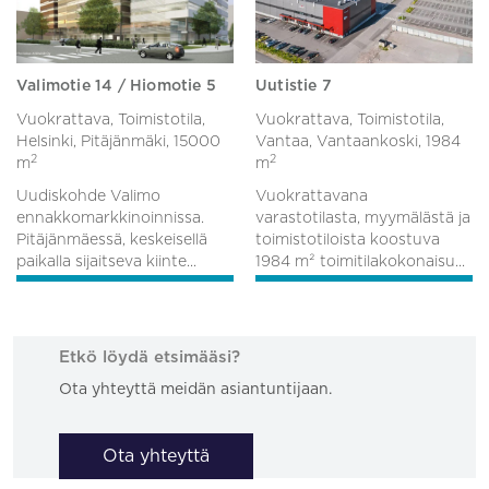
Valimotie 14 / Hiomotie 5
Uutistie 7
Vuokrattava, Toimistotila,
Vuokrattava, Toimistotila,
Helsinki, Pitäjänmäki,
15000
Vantaa, Vantaankoski,
1984
2
2
m
m
Uudiskohde Valimo
Vuokrattavana
ennakkomarkkinoinnissa.
varastotilasta, myymälästä ja
Pitäjänmäessä, keskeisellä
toimistotiloista koostuva
paikalla sijaitseva kiinte...
1984 m² toimitilakokonaisu...
Etkö löydä etsimääsi?
Ota yhteyttä meidän asiantuntijaan.
Ota yhteyttä