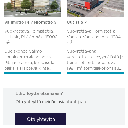
Valimotie 14 / Hiomotie 5
Uutistie 7
Vuokrattava, Toimistotila,
Vuokrattava, Toimistotila,
Helsinki, Pitäjänmäki,
15000
Vantaa, Vantaankoski,
1984
2
2
m
m
Uudiskohde Valimo
Vuokrattavana
ennakkomarkkinoinnissa.
varastotilasta, myymälästä ja
Pitäjänmäessä, keskeisellä
toimistotiloista koostuva
paikalla sijaitseva kiinte...
1984 m² toimitilakokonaisu...
Etkö löydä etsimääsi?
Ota yhteyttä meidän asiantuntijaan.
Ota yhteyttä