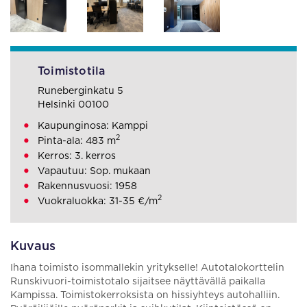
Toimistotila
Runeberginkatu 5
Helsinki 00100
Kaupunginosa: Kamppi
2
Pinta-ala: 483 m
Kerros: 3. kerros
Vapautuu: Sop. mukaan
Rakennusvuosi: 1958
2
Vuokraluokka: 31-35 €/m
Kuvaus
Ihana toimisto isommallekin yritykselle! Autotalokorttelin
Runskivuori-toimistotalo sijaitsee näyttävällä paikalla
Kampissa. Toimistokerroksista on hissiyhteys autohalliin.