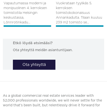
Vapautumassa moderni ja
Vuokrataan tyylikäs 5.
monipuolinen 4. kerroksen
kerroksen
toimistotila Helsingin
toimistokokonaisuus
keskustassa,
Annankadulta. Tilaan kuuluu
Lönnrotinkadu...
239 m2 toimisto se...
Etkö löydä etsimääsi?
Ota yhteyttä meidän asiantuntijaan.
Ota yhteyttä
As a global commercial real estate services leader with
52,000 professionals worldwide, we will never settle for the
world that’s been built, but relentlessly drive it forward for