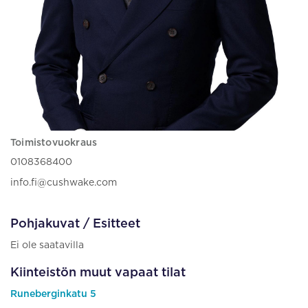
Toimistovuokraus
0108368400
info.fi@cushwake.com
Pohjakuvat / Esitteet
Ei ole saatavilla
Kiinteistön muut vapaat tilat
Runeberginkatu 5