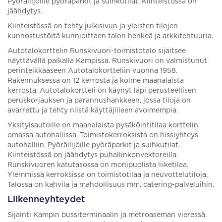
Pyöräilijöille pyöräparkit ja suihkutilat. Kiinteistössä on
jäähdytys.
Kiinteistössä on tehty julkisivun ja yleisten tilojen
kunnostustöitä kunnioittaen talon henkeä ja arkkitehtuuria.
Autotalokorttelin Runskivuori-toimistotalo sijaitsee
näyttävällä paikalla Kampissa. Runskivuori on valmistunut
perinteikkääseen Autotalokortteliin vuonna 1958.
Rakennuksessa on 12 kerrosta ja kolme maanalaista
kerrosta. Autotalokortteli on käynyt läpi perusteellisen
peruskorjauksen ja parannushankkeen, jossa tiloja on
avarrettu ja tehty niistä käyttäjilleen avoimempia.
Yksityisautoille on maanalaista pysäköintitilaa korttelin
omassa autohallissa. Toimistokerroksista on hissiyhteys
autohalliin. Pyöräilijöille pyöräparkit ja suihkutilat.
Kiinteistössä on jäähdytys puhallinkonvektoreilla.
Runskivuoren katutasossa on monipuolista liiketilaa.
Ylemmissä kerroksissa on toimistotilaa ja neuvottelutiloja.
Talossa on kahvila ja mahdollisuus mm. catering-palveluihin.
Liikenneyhteydet
Sijainti Kampin bussiterminaalin ja metroaseman vieressä.