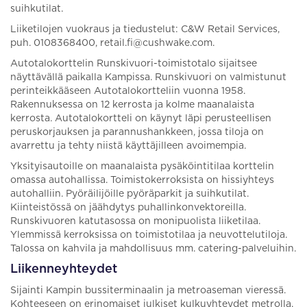
suihkutilat.
Liiketilojen vuokraus ja tiedustelut: C&W Retail Services,
puh. 0108368400, retail.fi@cushwake.com.
Autotalokorttelin Runskivuori-toimistotalo sijaitsee
näyttävällä paikalla Kampissa. Runskivuori on valmistunut
perinteikkääseen Autotalokortteliin vuonna 1958.
Rakennuksessa on 12 kerrosta ja kolme maanalaista
kerrosta. Autotalokortteli on käynyt läpi perusteellisen
peruskorjauksen ja parannushankkeen, jossa tiloja on
avarrettu ja tehty niistä käyttäjilleen avoimempia.
Yksityisautoille on maanalaista pysäköintitilaa korttelin
omassa autohallissa. Toimistokerroksista on hissiyhteys
autohalliin. Pyöräilijöille pyöräparkit ja suihkutilat.
Kiinteistössä on jäähdytys puhallinkonvektoreilla.
Runskivuoren katutasossa on monipuolista liiketilaa.
Ylemmissä kerroksissa on toimistotilaa ja neuvottelutiloja.
Talossa on kahvila ja mahdollisuus mm. catering-palveluihin.
Liikenneyhteydet
Sijainti Kampin bussiterminaalin ja metroaseman vieressä.
Kohteeseen on erinomaiset julkiset kulkuyhteydet metrolla,