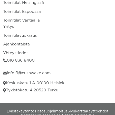
Toimitilat Helsingissä
Toimitilat Espoossa
Toimitilat Vantaalla
Yritys
Toimitilavuokraus
Ajankohtaista
Yhteystiedot
010 836 8400
info.fi@cushwake.com
Keskuskatu 1 A 00100 Helsinki
Tykistökatu 4 20520 Turku
Evästekäytäntö
Tietosuojailmoitus
Sivukartta
Käyttöehdot