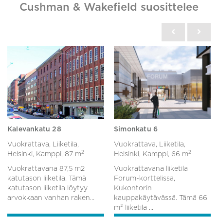
Cushman & Wakefield suosittelee
Kalevankatu 28
Simonkatu 6
Vuokrattava, Liiketila,
Vuokrattava, Liiketila,
2
2
Helsinki, Kamppi,
87 m
Helsinki, Kamppi,
66 m
Vuokrattavana 87,5 m2
Vuokrattavana liiketila
katutason liiketila. Tämä
Forum-korttelissa,
katutason liiketila löytyy
Kukontorin
arvokkaan vanhan raken...
kauppakäytävässä. Tämä 66
m² liiketila ...