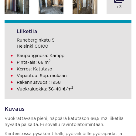
+3
Liiketila
Runeberginkatu 5
Helsinki 00100
Kaupunginosa: Kamppi
2
Pinta-ala: 66 m
Kerros: Katutaso
Vapautuu: Sop. mukaan
Rakennusvuosi: 1958
2
Vuokraluokka: 36-40 €/m
Kuvaus
Vuokrattavana pieni, näppärä katutason 66,5 m2 liiketila
hyvältä paikalta. Ei sovellu ravintolatoimintaan.
Kiinteistössä pysäköintihalli, pyöräilijöille pyöräparkit ja