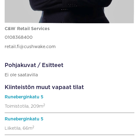
C&W Retail Services
0108368400
retail.fi@cushwake.com
Pohjakuvat / Esitteet
Ei ole saatavilla
Kiinteistön muut vapaat tilat
Runeberginkatu 5
2
Toimistotila, 209m
Runeberginkatu 5
2
Liiketila, 66m